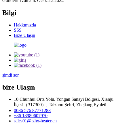
Gönderim zamanı: Ocak-22-2024
Bilgi
Hakkımızda
SSS
Bize Ulaşın
şimdi sor
bize Ulaşın
10 Chunhui Orta Yolu, Yongan Sanayi Bölgesi, Xianju
İlçesi（317300）, Taizhou Şehri, Zhejiang Eyaleti
0086 576 87771288
+86 18989607970
sales01@tzhx-heater.cn