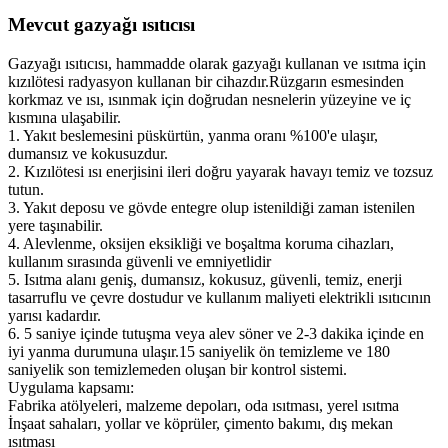
Mevcut gazyağı ısıtıcısı
Gazyağı ısıtıcısı, hammadde olarak gazyağı kullanan ve ısıtma için
kızılötesi radyasyon kullanan bir cihazdır.Rüzgarın esmesinden
korkmaz ve ısı, ısınmak için doğrudan nesnelerin yüzeyine ve iç
kısmına ulaşabilir.
1. Yakıt beslemesini püskürtün, yanma oranı %100'e ulaşır,
dumansız ve kokusuzdur.
2. Kızılötesi ısı enerjisini ileri doğru yayarak havayı temiz ve tozsuz
tutun.
3. Yakıt deposu ve gövde entegre olup istenildiği zaman istenilen
yere taşınabilir.
4. Alevlenme, oksijen eksikliği ve boşaltma koruma cihazları,
kullanım sırasında güvenli ve emniyetlidir
5. Isıtma alanı geniş, dumansız, kokusuz, güvenli, temiz, enerji
tasarruflu ve çevre dostudur ve kullanım maliyeti elektrikli ısıtıcının
yarısı kadardır.
6. 5 saniye içinde tutuşma veya alev söner ve 2-3 dakika içinde en
iyi yanma durumuna ulaşır.15 saniyelik ön temizleme ve 180
saniyelik son temizlemeden oluşan bir kontrol sistemi.
Uygulama kapsamı:
Fabrika atölyeleri, malzeme depoları, oda ısıtması, yerel ısıtma
İnşaat sahaları, yollar ve köprüler, çimento bakımı, dış mekan
ısıtması