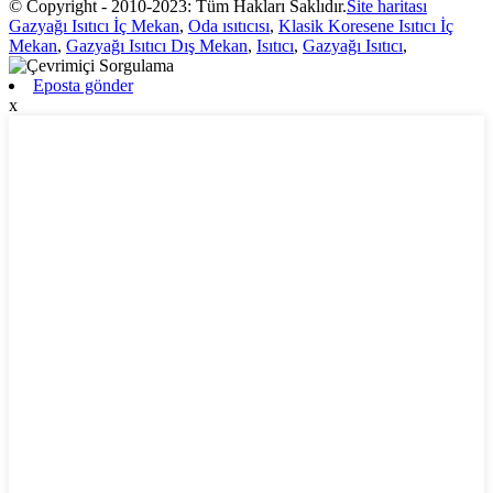
© Copyright - 2010-2023: Tüm Hakları Saklıdır.
Site haritası
Gazyağı Isıtıcı İç Mekan
,
Oda ısıtıcısı
,
Klasik Koresene Isıtıcı İç
Mekan
,
Gazyağı Isıtıcı Dış Mekan
,
Isıtıcı
,
Gazyağı Isıtıcı
,
Eposta gönder
x