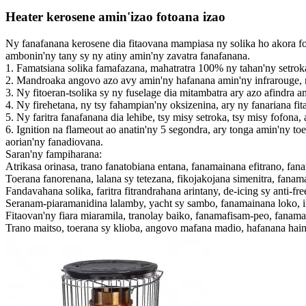
Heater kerosene amin'izao fotoana izao
Ny fanafanana kerosene dia fitaovana mampiasa ny solika ho akora fo
ambonin'ny tany sy ny atiny amin'ny zavatra fanafanana.
1. Famatsiana solika famafazana, mahatratra 100% ny tahan'ny setroka
2. Mandroaka angovo azo avy amin'ny hafanana amin'ny infrarouge, m
3. Ny fitoeran-tsolika sy ny fuselage dia mitambatra ary azo afindra a
4. Ny firehetana, ny tsy fahampian'ny oksizenina, ary ny fanariana f
5. Ny faritra fanafanana dia lehibe, tsy misy setroka, tsy misy fofona
6. Ignition na flameout ao anatin'ny 5 segondra, ary tonga amin'ny to
aorian'ny fanadiovana.
Saran'ny fampiharana:
Atrikasa orinasa, trano fanatobiana entana, fanamainana efitrano, fa
Toerana fanorenana, lalana sy tetezana, fikojakojana simenitra, fanam
Fandavahana solika, faritra fitrandrahana arintany, de-icing sy anti-fre
Seranam-piaramanidina lalamby, yacht sy sambo, fanamainana loko, i
Fitaovan'ny fiara miaramila, tranolay baiko, fanamafisam-peo, fanam
Trano maitso, toerana sy klioba, angovo mafana madio, hafanana hai