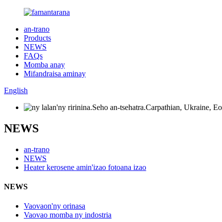
an-trano
Products
NEWS
FAQs
Momba anay
Mifandraisa aminay
English
NEWS
an-trano
NEWS
Heater kerosene amin'izao fotoana izao
NEWS
Vaovaon'ny orinasa
Vaovao momba ny indostria