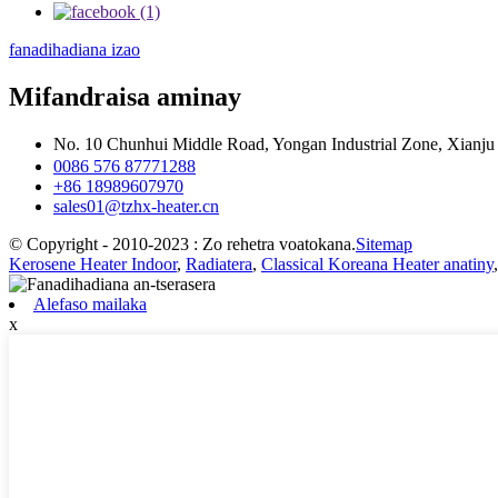
fanadihadiana izao
Mifandraisa aminay
No. 10 Chunhui Middle Road, Yongan Industrial Zone, Xianj
0086 576 87771288
+86 18989607970
sales01@tzhx-heater.cn
© Copyright - 2010-2023 : Zo rehetra voatokana.
Sitemap
Kerosene Heater Indoor
,
Radiatera
,
Classical Koreana Heater anatiny
Alefaso mailaka
x