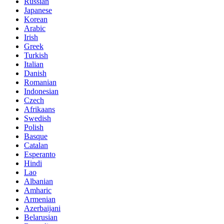
Russian
Japanese
Korean
Arabic
Irish
Greek
Turkish
Italian
Danish
Romanian
Indonesian
Czech
Afrikaans
Swedish
Polish
Basque
Catalan
Esperanto
Hindi
Lao
Albanian
Amharic
Armenian
Azerbaijani
Belarusian