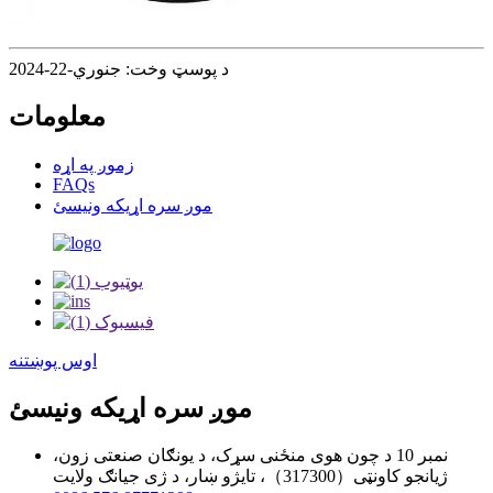
د پوسټ وخت: جنوري-22-2024
معلومات
زموږ په اړه
FAQs
موږ سره اړیکه ونیسئ
اوس پوښتنه
موږ سره اړیکه ونیسئ
نمبر 10 د چون هوی منځنی سړک، د یونګان صنعتی زون،
ژیانجو کاونټی（317300）، تایژو ښار، د ژی جیانګ ولایت