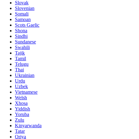
Slovak
Slovenian
Somali
Samoan
Scots Gaelic
Shona
Sindhi
Sundanese
Swahili
Tajik
Tamil
Telugu
Thai
Ukrainian
Urdu
Uzbek
Vietnamese
Welsh
Xhosa
Yiddish
Yoruba
Zulu
Kinyarwanda
Tatar
Oriya