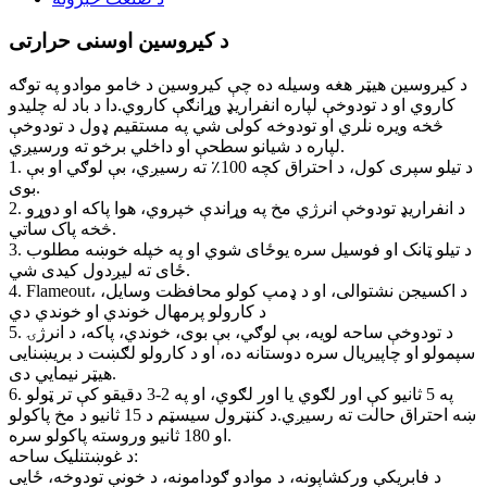
د کیروسین اوسنی حرارتی
د کیروسین هیټر هغه وسیله ده چې کیروسین د خامو موادو په توګه
کاروي او د تودوخې لپاره انفراریډ وړانګې کاروي.دا د باد له چلیدو
څخه ویره نلري او تودوخه کولی شي په مستقیم ډول د تودوخې
لپاره د شیانو سطحې او داخلي برخو ته ورسیږي.
1. د تیلو سپری کول، د احتراق کچه 100٪ ته رسیږي، بې لوګي او بې
بوی.
2. د انفراریډ تودوخې انرژي مخ په وړاندې خپروي، هوا پاکه او دوړو
څخه پاک ساتي.
3. د تیلو ټانک او فوسیل سره یوځای شوي او په خپله خوښه مطلوب
ځای ته لیږدول کیدی شي.
4. Flameout، د اکسیجن نشتوالی، او د ډمپ کولو محافظت وسایل،
د کارولو پرمهال خوندي او خوندي دي
5. د تودوخې ساحه لویه، بې لوګي، بې بوی، خوندي، پاکه، د انرژۍ
سپمولو او چاپیریال سره دوستانه ده، او د کارولو لګښت د بریښنایی
هیټر نیمایي دی.
6. په 5 ثانیو کې اور لګوي یا اور لګوي، او په 2-3 دقیقو کې تر ټولو
ښه احتراق حالت ته رسیږي.د کنټرول سیسټم د 15 ثانیو د مخ پاکولو
او 180 ثانیو وروسته پاکولو سره.
د غوښتنلیک ساحه:
د فابریکې ورکشاپونه، د موادو ګودامونه، د خونې تودوخه، ځایی