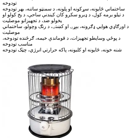
تودوخه
ساختماني ځایونه، سړکونه او پلونه، د سمنټو ساتنه، بهر تودوخه
د تیلو برمه کول، د ډبرو سکرو کان کیندنې ساحې، د یخ کولو او
یخولو ضد، د تجهیزاتو موصلیت
د اورګاډي هوايي ډګرونه، بېړۍ او کښتۍ، د رنګ وچولو، ساختماني
موصلیت
د پوځي وسایطو تجهیزات، د قوماندې خیمه، ګرځنده تودوخه،
مناسب تودوخه
شنه خونه، ځایونه او کلبونه، پاکه حرارتي انرژي، چټک تودوخه