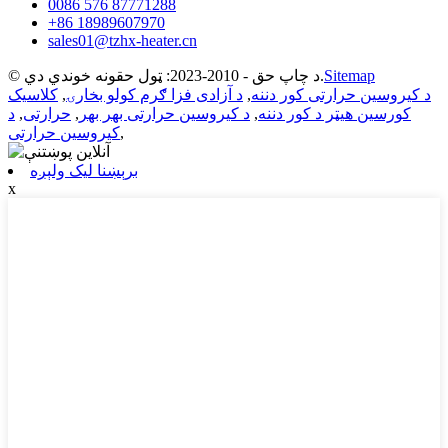
0086 576 87771288
+86 18989607970
sales01@tzhx-heater.cn
Sitemap
© د چاپ حق - 2010-2023: ټول حقونه خوندي دي.
د کیروسین حرارتی کور دننه
,
د آزادی فزا ګرم کولو بخارۍ
,
کلاسیک
کورسین هیټر د کور دننه
,
د کیروسین حرارتی بهر بهر
,
حرارتی
,
د
,
کیروسین حرارتی
برېښنا لیک ولېږه
x