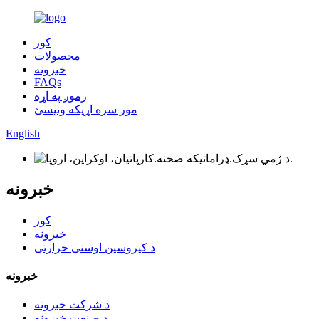
کور
محصولات
خبرونه
FAQs
زموږ په اړه
موږ سره اړیکه ونیسئ
English
خبرونه
کور
خبرونه
د کیروسین اوسنی حرارتی
خبرونه
د شرکت خبرونه
د صنعت خبرونه