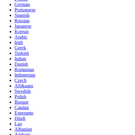
German
Portuguese
Spanish
Russian
Japanese
Korean
Arabic
Irish
Greek
Turkish
Italian
Danish
Romanian
Indonesian
Czech
Afrikaans
Swedish
Polish
Basque
Catalan
Esperanto
Hindi
Lao
Albanian
Amharic