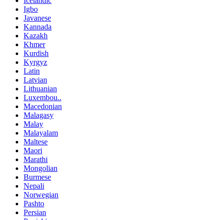
Icelandic
Igbo
Javanese
Kannada
Kazakh
Khmer
Kurdish
Kyrgyz
Latin
Latvian
Lithuanian
Luxembou..
Macedonian
Malagasy
Malay
Malayalam
Maltese
Maori
Marathi
Mongolian
Burmese
Nepali
Norwegian
Pashto
Persian