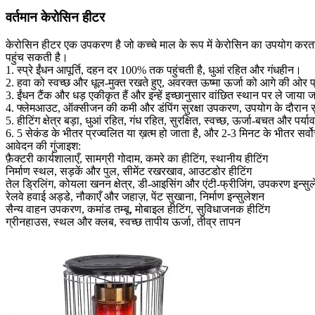
वर्तमान केरोसिन हीटर
केरोसिन हीटर एक उपकरण है जो कच्चे माल के रूप में केरोसिन का उपयोग करता
पहुंच सकती है।
1. स्प्रे ईंधन आपूर्ति, दहन दर 100% तक पहुंचती है, धुआं रहित और गंधहीन।
2. हवा को स्वच्छ और धूल-मुक्त रखते हुए, अवरक्त ऊष्मा ऊर्जा को आगे की ओर प
3. ईंधन टैंक और धड़ एकीकृत हैं और इन्हें इच्छानुसार वांछित स्थान पर ले जाया
4. फ्लेमआउट, ऑक्सीजन की कमी और डंपिंग सुरक्षा उपकरण, उपयोग के दौरान सुर
5. हीटिंग क्षेत्र बड़ा, धुआं रहित, गंध रहित, सुरक्षित, स्वच्छ, ऊर्जा-बचत और 
6. 5 सेकंड के भीतर प्रज्वलित या ख़त्म हो जाता है, और 2-3 मिनट के भीतर सर्
आवेदन की गुंजाइश:
फ़ैक्टरी कार्यशालाएँ, सामग्री गोदाम, कमरे का हीटिंग, स्थानीय हीटिंग
निर्माण स्थल, सड़कें और पुल, सीमेंट रखरखाव, आउटडोर हीटिंग
तेल ड्रिलिंग, कोयला खनन क्षेत्र, डी-आइसिंग और एंटी-फ्रीजिंग, उपकरण इन्सु
रेलवे हवाई अड्डे, नौकाएँ और जहाज़, पेंट सुखाना, निर्माण इन्सुलेशन
सैन्य वाहन उपकरण, कमांड तम्बू, मोबाइल हीटिंग, सुविधाजनक हीटिंग
ग्रीनहाउस, स्थल और क्लब, स्वच्छ तापीय ऊर्जा, तीव्र तापन