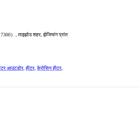
（317300）, ताइझोउ शहर, झेजियांग प्रांत
हीटर आउटडोर
,
हीटर
,
केरोसिन हीटर
,