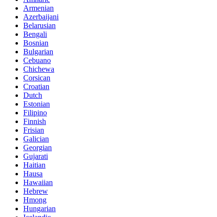
Armenian
Azerbaijani
Belarusian
Bengali
Bosnian
Bulgarian
Cebuano
Chichewa
Corsican
Croatian
Dutch
Estonian
Filipino
Finnish
Frisian
Galician
Georgian
Gujarati
Haitian
Hausa
Hawaiian
Hebrew
Hmong
Hungarian