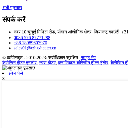
अभी पूछताछ
संपर्क करें
नंबर 10 चुन्हुई मिडिल रोड, योंगान औद्योगिक क्षेत्र, जियानजू काउंटी
0086 576 87771288
+86 18989607970
sales01@tzhx-heater.cn
© कॉपीराइट - 2010-2023: सर्वाधिकार सुरक्षित।
साइट मैप
केरोसिन हीटर इनडोर
,
स्पेस हीटर
,
क्लासिकल कोरेसीन हीटर इंडोर
,
केरोसिन 
ईमेल भेजें
x