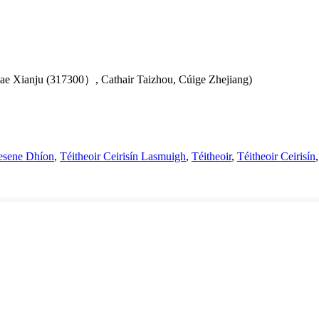
ae Xianju (317300）, Cathair Taizhou, Cúige Zhejiang)
resene Dhíon
,
Téitheoir Ceirisín Lasmuigh
,
Téitheoir
,
Téitheoir Ceirisín
,