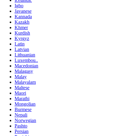
Icelandic
Igbo
Javanese
Kannada
Kazakh
Khmer
Kurdish
Kyrgyz
Latin
Latvian
Lithuanian
Luxembou..
Macedonian
Malagasy
Malay
Malayalam
Maltese
Maori
Marathi
Mongolian
Burmese
Nepali
Norwegian
Pashto
Persian