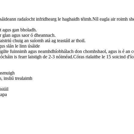
úsáideann radaíocht infridhearg le haghaidh téimh.Níl eagla air roimh shéi
it agus gan bholadh.
er glan agus saor ó dheannach.
istriú chuig an suíomh atá ag teastáil ar thoil.
us slán le linn úsáide
coigilte fuinnimh agus neamhdhíobhálach don chomhshaol, agus is é an cos
dócháin is fearr laistigh de 2-3 nóiméad.Córas rialaithe le 15 soicind d'í
lasmuigh
o, insliú trealaimh
siúil
tapa