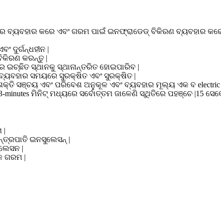
େ ବ୍ୟବହାର କରେ ଏବଂ ଗରମ ପାଇଁ ଇନଫ୍ରାଡେଡ୍ ବିକିରଣ ବ୍ୟବହାର କରେ |
 ଦୁର୍ଗନ୍ଧହୀନ |
ିକିରଣ କରନ୍ତୁ |
 ଇଚ୍ଛିତ ସ୍ଥାନକୁ ସ୍ଥାନାନ୍ତରିତ ହୋଇପାରିବ |
୍ୟବହାର ସମୟରେ ସୁରକ୍ଷିତ ଏବଂ ସୁରକ୍ଷିତ |
ର, ଶକ୍ତି ସଞ୍ଚୟ ଏବଂ ପରିବେଶ ଅନୁକୂଳ ଏବଂ ବ୍ୟବହାର ମୂଲ୍ୟ ଏକ ବ electri
minutes ମିନିଟ୍ ମଧ୍ୟରେ ସର୍ବୋତ୍ତମ ଜାଳେଣି ସ୍ଥିତିରେ ପହଞ୍ଚେ |15 ସେକ
 |
୍ତ୍ରପାତି ଇନସୁଲେସନ୍ |
ୁଲେସନ |
କ ଗରମ |