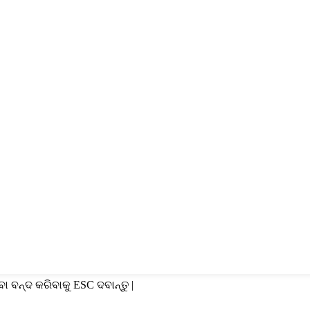
ବା ବନ୍ଦ କରିବାକୁ ESC ଦବାନ୍ତୁ |