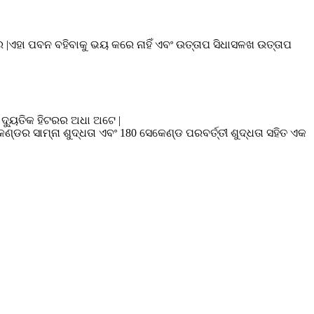
ଏହା ପବନ ବହିବାକୁ ଭୟ କରେ ନାହିଁ ଏବଂ ଉତ୍ତାପ ସିଧାସଳଖ ଉତ୍ତାପ
c ଦ୍ୟୁତିକ ହିଟରର ଅଧା ଅଟେ |
େଣ୍ଡର ସାମ୍ନା ଶୁଦ୍ଧତା ଏବଂ 180 ସେକେଣ୍ଡ ପରବର୍ତ୍ତୀ ଶୁଦ୍ଧତା ସହିତ ଏକ