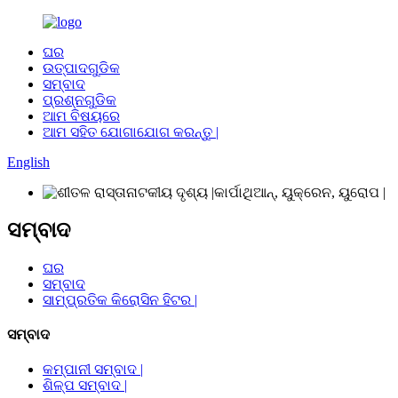
ଘର
ଉତ୍ପାଦଗୁଡିକ
ସମ୍ବାଦ
ପ୍ରଶ୍ନଗୁଡିକ
ଆମ ବିଷୟରେ
ଆମ ସହିତ ଯୋଗାଯୋଗ କରନ୍ତୁ |
English
ସମ୍ବାଦ
ଘର
ସମ୍ବାଦ
ସାମ୍ପ୍ରତିକ କିରୋସିନ ହିଟର |
ସମ୍ବାଦ
କମ୍ପାନୀ ସମ୍ବାଦ |
ଶିଳ୍ପ ସମ୍ବାଦ |