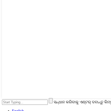
ସନ୍ଧାନ କରିବାକୁ ଏଣ୍ଟର୍ ଦବାନ୍ତୁ କିମ୍
English