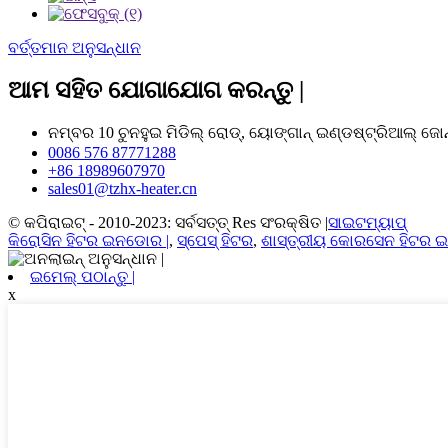
ବର୍ତ୍ତମାନ ଅନୁସନ୍ଧାନ
ଆମ ସହିତ ଯୋଗାଯୋଗ କରନ୍ତୁ |
ନମ୍ବର 10 ଚୁନହୁଇ ମିଡିଲ୍ ରୋଡ୍, ୟୋଙ୍ଗାନ୍ ଇଣ୍ଡଷ୍ଟ୍ରିଆଲ୍ ଜୋ
0086 576 87771288
+86 18989607970
sales01@tzhx-heater.cn
© କପିରାଇଟ୍ - 2010-2023: ସର୍ବସତ୍ତ୍ Res ସଂରକ୍ଷିତ |
ସାଇଟମ୍ୟାପ୍
କିରୋସିନ ହିଟର ଇନଡୋର |
,
ସ୍ପେସ୍ ହିଟର
,
ଶାସ୍ତ୍ରୀୟ କୋରସେନ ହିଟର 
ଇମେଲ୍ ପଠାନ୍ତୁ |
x