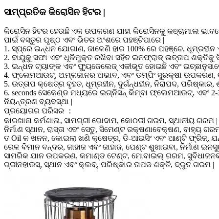
ସାମ୍ପ୍ରତିକ କିରୋସିନ ହିଟର |
କିରୋସିନ ହିଟର ହେଉଛି ଏକ ଉପକରଣ ଯାହା କିରୋସିନକୁ କଞ୍ଚାମାଲ ଭାବର
ପାଇଁ ବସ୍ତୁର ପୃଷ୍ଠ ଏବଂ ଭିତର ଅଂଶରେ ପହଞ୍ଚିପାରେ |
1. ସ୍ପ୍ରେ ଇନ୍ଧନ ଯୋଗାଣ, ଜାଳେଣି ହାର 100% ରେ ପହଞ୍ଚେ, ଧୂମ୍ରହୀନ ଏବଂ
2. ବାୟୁକୁ ସଫା ଏବଂ ଧୂଳିମୁକ୍ତ ରଖିବା ସହିତ ଇନଫ୍ରାଡ୍ ଉତ୍ତାପ ଶକ୍ତିକୁ ବ
3. ଇନ୍ଧନ ଟ୍ୟାଙ୍କ ଏବଂ ଫ୍ୟୁଜେଲେଜ୍ ଏକୀଭୂତ ହୋଇଛି ଏବଂ ଇଚ୍ଛାନୁସାରେ
4. ଫ୍ଲେମଆଉଟ୍, ଅମ୍ଳଜାନର ଅଭାବ, ଏବଂ ଡମ୍ପିଂ ସୁରକ୍ଷା ଉପକରଣ, ବ
5. ଉତ୍ତାପ କ୍ଷେତ୍ର ବୃହତ, ଧୂମ୍ରହୀନ, ଦୁର୍ଗନ୍ଧହୀନ, ନିରାପଦ, ପରିଷ୍କା
6. seconds ସେକେଣ୍ଡ ମଧ୍ୟରେ ଇଗ୍ନିସନ୍ କିମ୍ବା ଫ୍ଲେମଆଉଟ୍, ଏବଂ 2-3-
ନିୟନ୍ତ୍ରଣ ବ୍ୟବସ୍ଥା |
ପ୍ରୟୋଗର ପରିସର ：
କାରଖାନା କର୍ମଶାଳା, ସାମଗ୍ରୀ ଗୋଦାମ, କୋଠରୀ ଗରମ, ସ୍ଥାନୀୟ ଗରମ |
ନିର୍ମାଣ ସ୍ଥାନ, ରାସ୍ତା ଏବଂ ସେତୁ, ସିମେଣ୍ଟ ରକ୍ଷଣାବେକ୍ଷଣ, ବାହ୍ୟ ଗରମ
ତ Oil ଳ ଖନନ, କୋଇଲା ଖଣି କ୍ଷେତ୍ର, ଡି-ଆଇସିଂ ଏବଂ ଆଣ୍ଟି ଫ୍ରିଜ୍, ଯନ
ରେଳ ବିମାନ ବନ୍ଦର, ଜାହାଜ ଏବଂ ଜାହାଜ, ପେଣ୍ଟ ଶୁଖାଇବା, ନିର୍ମାଣ ଇନସ
ସାମରିକ ଯାନ ଉପକରଣ, କମାଣ୍ଡ ଟେଣ୍ଟ, ମୋବାଇଲ୍ ଗରମ, ସୁବିଧାଜନ
ଗ୍ରୀନହାଉସ୍, ସ୍ଥାନ ଏବଂ କ୍ଲବ୍, ପରିଷ୍କାର ତାପଜ ଶକ୍ତି, ଦ୍ରୁତ ଗରମ |