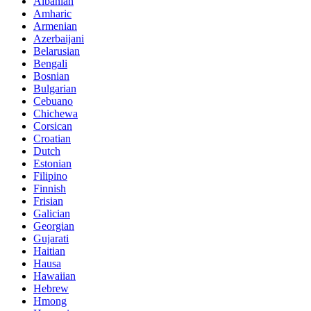
Albanian
Amharic
Armenian
Azerbaijani
Belarusian
Bengali
Bosnian
Bulgarian
Cebuano
Chichewa
Corsican
Croatian
Dutch
Estonian
Filipino
Finnish
Frisian
Galician
Georgian
Gujarati
Haitian
Hausa
Hawaiian
Hebrew
Hmong