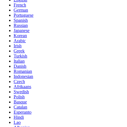
French
German
Portuguese
Spanish
Russian
Japanese
Korean
Arabic
Irish
Greek
Turkish
Italian
Danish
Romanian
Indonesian
Czech
Afrikaans
Swedish
Polish
Basque
Catalan
Esperanto
Hindi
Lao