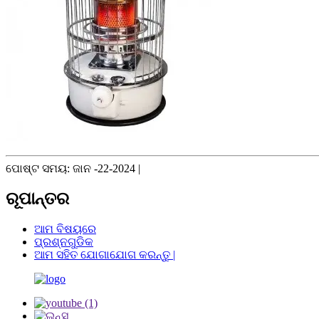
ପୋଷ୍ଟ ସମୟ: ଜାନ -22-2024 |
ରୂପାନ୍ତର
ଆମ ବିଷୟରେ
ପ୍ରଶ୍ନଗୁଡିକ
ଆମ ସହିତ ଯୋଗାଯୋଗ କରନ୍ତୁ |