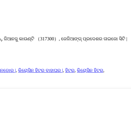
ନ୍, ଜିଆନଜୁ କାଉଣ୍ଟି （317300）, ଜେଜିଆଙ୍ଗ୍ ପ୍ରଦେଶର ତାଇଜୋ ସିଟି |
ଇନଡୋର |
,
କିରୋସିନ ହିଟର ବାହାଘର |
,
ହିଟର
,
କିରୋସିନ ହିଟର
,