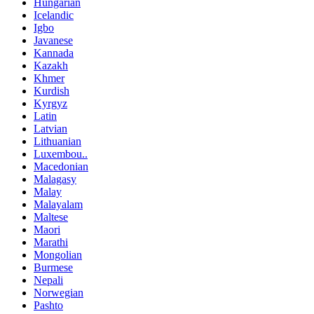
Hungarian
Icelandic
Igbo
Javanese
Kannada
Kazakh
Khmer
Kurdish
Kyrgyz
Latin
Latvian
Lithuanian
Luxembou..
Macedonian
Malagasy
Malay
Malayalam
Maltese
Maori
Marathi
Mongolian
Burmese
Nepali
Norwegian
Pashto