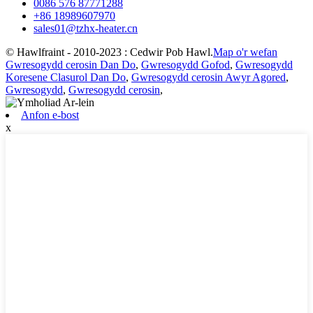
0086 576 87771288
+86 18989607970
sales01@tzhx-heater.cn
© Hawlfraint - 2010-2023 : Cedwir Pob Hawl.
Map o'r wefan
Gwresogydd cerosin Dan Do
,
Gwresogydd Gofod
,
Gwresogydd
Koresene Clasurol Dan Do
,
Gwresogydd cerosin Awyr Agored
,
Gwresogydd
,
Gwresogydd cerosin
,
Anfon e-bost
x