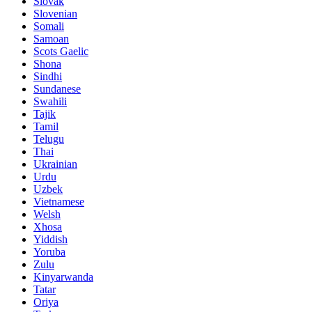
Slovak
Slovenian
Somali
Samoan
Scots Gaelic
Shona
Sindhi
Sundanese
Swahili
Tajik
Tamil
Telugu
Thai
Ukrainian
Urdu
Uzbek
Vietnamese
Welsh
Xhosa
Yiddish
Yoruba
Zulu
Kinyarwanda
Tatar
Oriya