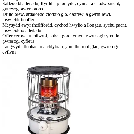
Safleoedd adeiladu, ffyrdd a phontydd, cynnal a chadw sment,
gwresogi awyr agored
Drilio olew, ardaloedd cloddio glo, dadrewi a gwrth-rewi,
inswleiddio offer
Meysydd awyr rheilffordd, cychod hwylio a llongau, sychu paent,
inswleiddio adeiladu
Offer cerbydau milwrol, pabell gorchymyn, gwresogi symudol,
gwresogi cyfleus
Tai gwydr, lleoliadau a chlybiau, ynni thermol glân, gwresogi
cyflym