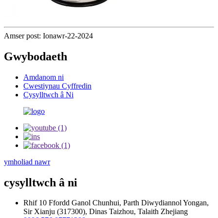
Amser post: Ionawr-22-2024
Gwybodaeth
Amdanom ni
Cwestiynau Cyffredin
Cysylltwch â Ni
ymholiad nawr
cysylltwch â ni
Rhif 10 Ffordd Ganol Chunhui, Parth Diwydiannol Yongan,
Sir Xianju (317300), Dinas Taizhou, Talaith Zhejiang