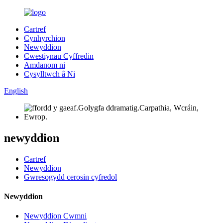
Cartref
Cynhyrchion
Newyddion
Cwestiynau Cyffredin
Amdanom ni
Cysylltwch â Ni
English
newyddion
Cartref
Newyddion
Gwresogydd cerosin cyfredol
Newyddion
Newyddion Cwmni