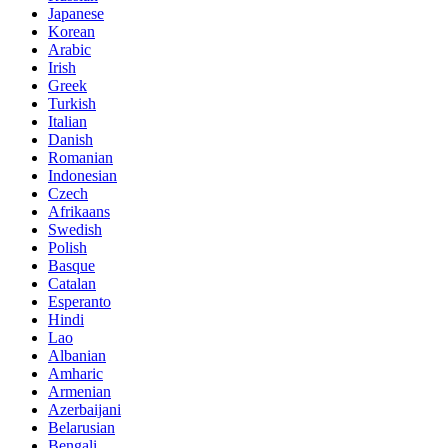
Japanese
Korean
Arabic
Irish
Greek
Turkish
Italian
Danish
Romanian
Indonesian
Czech
Afrikaans
Swedish
Polish
Basque
Catalan
Esperanto
Hindi
Lao
Albanian
Amharic
Armenian
Azerbaijani
Belarusian
Bengali