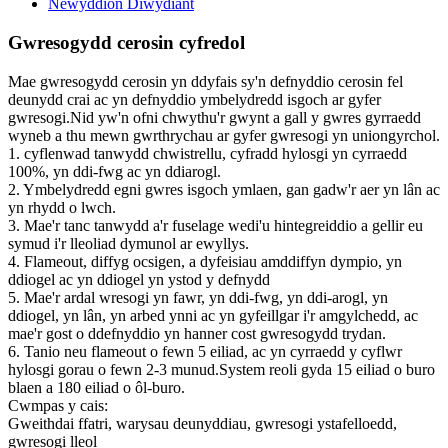
Newyddion Diwydiant
Gwresogydd cerosin cyfredol
Mae gwresogydd cerosin yn ddyfais sy'n defnyddio cerosin fel
deunydd crai ac yn defnyddio ymbelydredd isgoch ar gyfer
gwresogi.Nid yw'n ofni chwythu'r gwynt a gall y gwres gyrraedd
wyneb a thu mewn gwrthrychau ar gyfer gwresogi yn uniongyrchol.
1. cyflenwad tanwydd chwistrellu, cyfradd hylosgi yn cyrraedd
100%, yn ddi-fwg ac yn ddiarogl.
2. Ymbelydredd egni gwres isgoch ymlaen, gan gadw'r aer yn lân ac
yn rhydd o lwch.
3. Mae'r tanc tanwydd a'r fuselage wedi'u hintegreiddio a gellir eu
symud i'r lleoliad dymunol ar ewyllys.
4. Flameout, diffyg ocsigen, a dyfeisiau amddiffyn dympio, yn
ddiogel ac yn ddiogel yn ystod y defnydd
5. Mae'r ardal wresogi yn fawr, yn ddi-fwg, yn ddi-arogl, yn
ddiogel, yn lân, yn arbed ynni ac yn gyfeillgar i'r amgylchedd, ac
mae'r gost o ddefnyddio yn hanner cost gwresogydd trydan.
6. Tanio neu flameout o fewn 5 eiliad, ac yn cyrraedd y cyflwr
hylosgi gorau o fewn 2-3 munud.System reoli gyda 15 eiliad o buro
blaen a 180 eiliad o ôl-buro.
Cwmpas y cais:
Gweithdai ffatri, warysau deunyddiau, gwresogi ystafelloedd,
gwresogi lleol