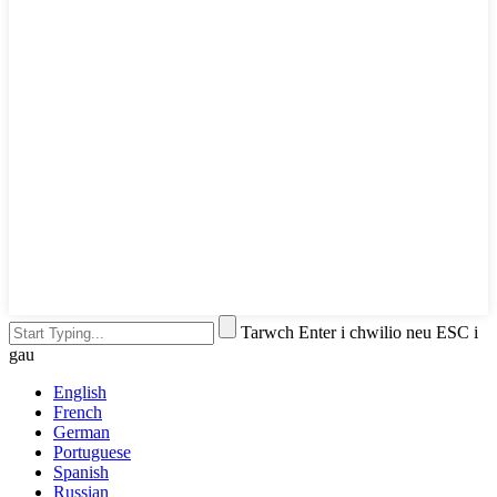
Tarwch Enter i chwilio neu ESC i
gau
English
French
German
Portuguese
Spanish
Russian