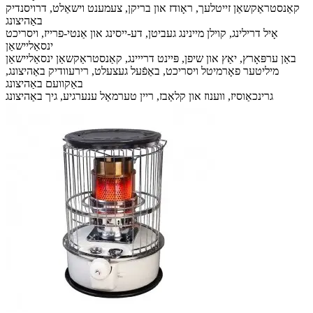
קאַנסטראַקשאַן זייטלעך, ראָודז און בריקן, צעמענט וישאַלט, דרויסנדיק
באַהיצונג
אָיל דרילינג, קוילן מיינינג געביטן, דע-ייסינג און אַנטי-פרייז, ויסריכט
ינסאַליישאַן
באַן ערפּאָרץ, יאַץ און שיפן, פּיינט דרייינג, קאַנסטראַקשאַן ינסאַליישאַן
מיליטער פאָרמיטל ויסריכט, באַפֿעל געצעלט, רירעוודיק באַהיצונג,
באַקוועם באַהיצונג
גרינכאַוסיז, ווענוז און קלאַבז, ריין טערמאַל ענערגיע, גיך באַהיצונג