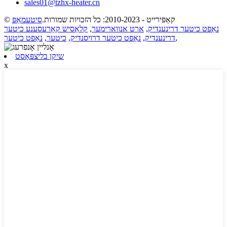
sales01@tzhx-heater.cn
© קאַפּירייט - 2010-2023: כל הזכויות שמורות.
סיטעמאַפּ
נאַפט כיטער דרינענדיק
,
ארט אנווארימער
,
קלאַסיש קאָרעסענע כיטער
,
דרינענדיק
,
נאַפט כיטער דרויסנדיק
,
כיטער
,
נאַפט כיטער
שיקן בליצפּאָסט
x