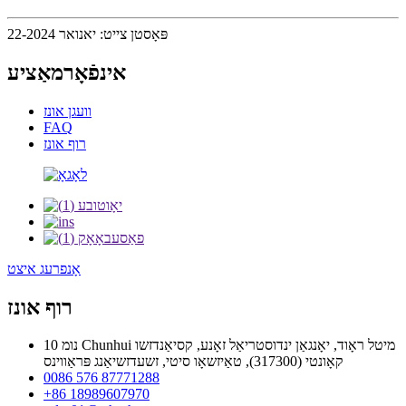
פּאָסטן צייט: יאנואר 22-2024
אינפֿאָרמאַציע
וועגן אונז
FAQ
רוף אונז
אָנפרעג איצט
רוף אונז
נומ 10 Chunhui מיטל ראָוד, יאָנגאַן ינדוסטריאַל זאָנע, קסיאַנדזשו
קאָונטי (317300), טאַיזשאָו סיטי, זשעדזשיאַנג פּראַווינס
0086 576 87771288
+86 18989607970