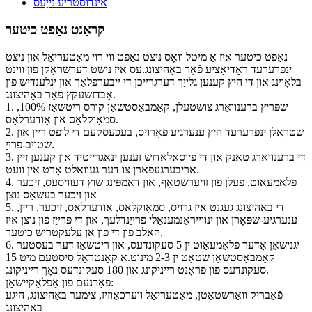
אינדוסטריע נייַעס
קראַנט נאַפט כיטער
נאַפט כיטער איז אַ מיטל וואָס ניצט נאַפט ווי רוי מאַטעריאַל און ניצט
ינפרערעד ראַדיאַציע פֿאַר באַהיצונג.עס איז נישט דערשראָקן פון ווינט
בלאָוינג און די היץ קענען גלייַך דערגרייכן די ייבערפלאַך און ינלענדיש פון
אַבדזשעקץ פֿאַר באַהיצונג.
1. שפּריץ ברענוואַרג צושטעלן, קאַמבאַסטשאַן קורס ריטשאַז 100%,
סמאָוקלאַס און אָודערלאַס.
2. שטראַלן ינפרערעד היץ ענערגיע פאָרויס, בעכעסקעם די לופט ריין און
שטויב-פֿרייַ.
3. די ברענוואַרג טאַנק און די פיוסאַלאַדזש זענען ינאַגרייטיד און קענען זיין
אריבערגעפארן צו דער געוואלט אָרט אין וועט.
4. פלאַמעאַוט, פעלן פון זויערשטאָף, און דאַמפּינג שוץ דעוויסעס, זיכער
און זיכער בעשאַס נוצן
5. די באַהיצונג געגנט איז גרויס, סמאָוקלאַס, אָודערלאַס, זיכער, ריין,
ענערגיע-שפּאָרן און ינווייראַנמענאַלי פרייַנדלעך, און די פּרייַז פון נוצן איז
האַלב פון די פון אַן עלעקטריש כיטער.
6. יגנישאַן אָדער פלאַמעאַוט ין 5 סעקונדעס, און ריטשאַז דער בעסטער
קאַמבאַסטשאַן שטאַט ין 2-3 מינוט.א קאָנטראָל סיסטעם מיט 15
סעקונדעס פון פראָנט רייניקונג און 180 סעקונדעס נאָך רייניקונג.
פאַרנעם פון אַפּלאַקיישאַן:
פֿאַבריק וואַרשטאַטן, מאַטעריאַל ווערכאַוזיז, צימער באַהיצונג, היגע
באַהיצונג