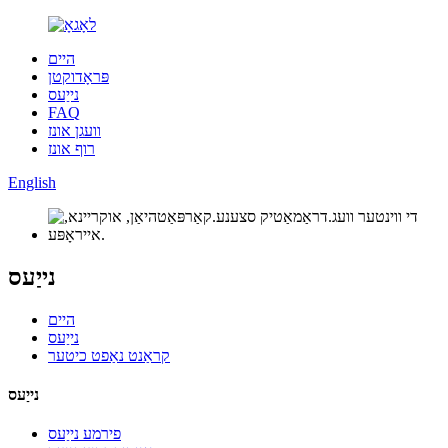
היים
פּראָדוקטן
נייַעס
FAQ
וועגן אונז
רוף אונז
English
נייַעס
היים
נייַעס
קראַנט נאַפט כיטער
נייַעס
פירמע נייַעס