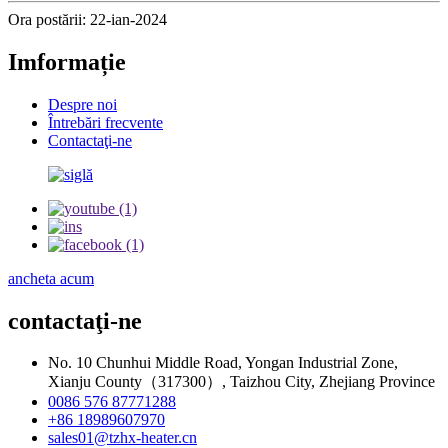
Ora postării: 22-ian-2024
Imformație
Despre noi
Întrebări frecvente
Contactaţi-ne
ancheta acum
contactaţi-ne
No. 10 Chunhui Middle Road, Yongan Industrial Zone,
Xianju County（317300）, Taizhou City, Zhejiang Province
0086 576 87771288
+86 18989607970
sales01@tzhx-heater.cn