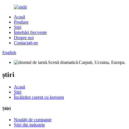
Acasă
Produse
Știri
Întrebări frecvente
Despre noi
Contactaţi-ne
English
știri
Acasă
Știri
Încălzitor curent cu kerosen
Știri
Noutăți de companie
Știri din industrie