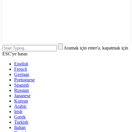
Aramak için enter'a, kapatmak için
ESC'ye basın
English
French
German
Portuguese
Spanish
Russian
Japanese
Korean
Arabic
Irish
Greek
Turkish
Italian