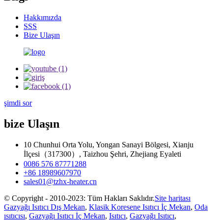
Hakkımızda
SSS
Bize Ulaşın
şimdi sor
bize Ulaşın
10 Chunhui Orta Yolu, Yongan Sanayi Bölgesi, Xianju
İlçesi（317300）, Taizhou Şehri, Zhejiang Eyaleti
0086 576 87771288
+86 18989607970
sales01@tzhx-heater.cn
© Copyright - 2010-2023: Tüm Hakları Saklıdır.
Site haritası
Gazyağı Isıtıcı Dış Mekan
,
Klasik Koresene Isıtıcı İç Mekan
,
Oda
ısıtıcısı
,
Gazyağı Isıtıcı İç Mekan
,
Isıtıcı
,
Gazyağı Isıtıcı
,