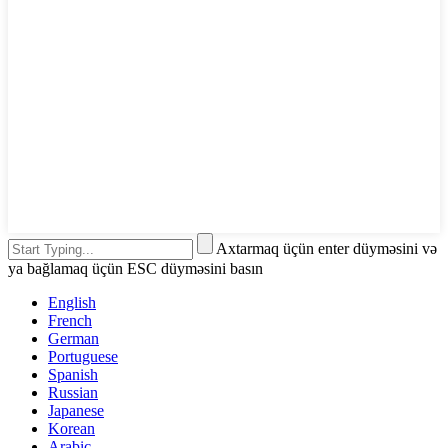
Axtarmaq üçün enter düyməsini və
ya bağlamaq üçün ESC düyməsini basın
English
French
German
Portuguese
Spanish
Russian
Japanese
Korean
Arabic