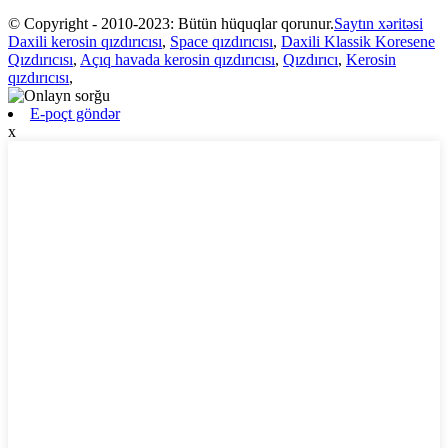
© Copyright - 2010-2023: Bütün hüquqlar qorunur.
Saytın xəritəsi
Daxili kerosin qızdırıcısı
,
Space qızdırıcısı
,
Daxili Klassik Koresene
Qızdırıcısı
,
Açıq havada kerosin qızdırıcısı
,
Qızdırıcı
,
Kerosin
qızdırıcısı
,
E-poçt göndər
x