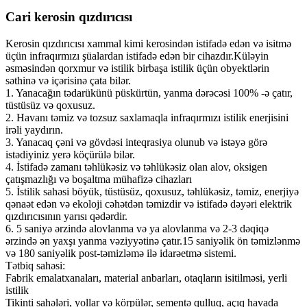
Cari kerosin qızdırıcısı
Kerosin qızdırıcısı xammal kimi kerosindən istifadə edən və isitmə
üçün infraqırmızı şüalardan istifadə edən bir cihazdır.Küləyin
əsməsindən qorxmur və istilik birbaşa istilik üçün obyektlərin
səthinə və içərisinə çata bilər.
1. Yanacağın tədarükünü püskürtün, yanma dərəcəsi 100% -ə çatır,
tüstüsüz və qoxusuz.
2. Havanı təmiz və tozsuz saxlamaqla infraqırmızı istilik enerjisini
irəli yaydırın.
3. Yanacaq çəni və gövdəsi inteqrasiya olunub və istəyə görə
istədiyiniz yerə köçürülə bilər.
4. İstifadə zamanı təhlükəsiz və təhlükəsiz olan alov, oksigen
çatışmazlığı və boşaltma mühafizə cihazları
5. İstilik sahəsi böyük, tüstüsüz, qoxusuz, təhlükəsiz, təmiz, enerjiyə
qənaət edən və ekoloji cəhətdən təmizdir və istifadə dəyəri elektrik
qızdırıcısının yarısı qədərdir.
6. 5 saniyə ərzində alovlanma və ya alovlanma və 2-3 dəqiqə
ərzində ən yaxşı yanma vəziyyətinə çatır.15 saniyəlik ön təmizlənmə
və 180 saniyəlik post-təmizləmə ilə idarəetmə sistemi.
Tətbiq sahəsi:
Fabrik emalatxanaları, material anbarları, otaqların isitilməsi, yerli
istilik
Tikinti sahələri, yollar və körpülər, sementə qulluq, açıq havada