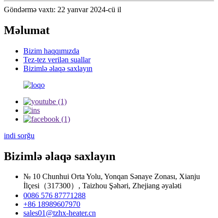
Göndərmə vaxtı: 22 yanvar 2024-cü il
Məlumat
Bizim haqqımızda
Tez-tez verilən suallar
Bizimlə əlaqə saxlayın
indi sorğu
Bizimlə əlaqə saxlayın
№ 10 Chunhui Orta Yolu, Yonqan Sənaye Zonası, Xianju
İlçesi（317300）, Taizhou Şəhəri, Zhejiang əyaləti
0086 576 87771288
+86 18989607970
sales01@tzhx-heater.cn