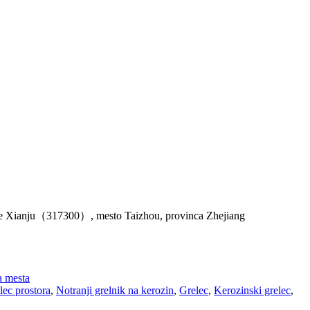
žje Xianju（317300）, mesto Taizhou, provinca Zhejiang
a mesta
lec prostora
,
Notranji grelnik na kerozin
,
Grelec
,
Kerozinski grelec
,