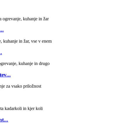
..
.
ev...
t...