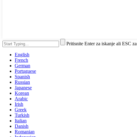
Pritisnite Enter za iskanje ali ESC za
English
French
German
Portuguese
Spanish
Russian
Japanese
Korean
Arabic
Irish
Greek
Turkish
Italian
Danish
Romanian