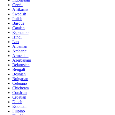
Indonesian
Czech
Afrikaans
Swedish
Polish
Basque
Catalan
Esperanto
Hindi
Lao
Albanian
Amharic
Armenian
Azerbaijani
Belarusian
Bengali
Bosnian
Bulgarian
Cebuano
Chichewa
Corsican
Croatian
Dutch
Estonian
Filipino