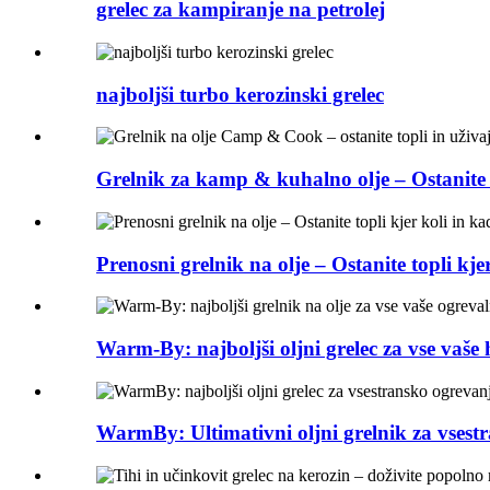
grelec za kampiranje na petrolej
najboljši turbo kerozinski grelec
Grelnik za kamp & kuhalno olje – Ostanite t
Prenosni grelnik na olje – Ostanite topli kjer 
Warm-By: najboljši oljni grelec za vse vaše h
WarmBy: Ultimativni oljni grelnik za vsestr