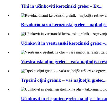
Tihi in učinkoviti kerozinski grelec – Ex...
Revolucionarni kerozinski grelec – najboljši.
Učinkovit in vsestranski kerozinski grelec –..
Vsestranski oljni grelec – vaša najboljša rešit
Trpežni oljni grelnik – vaš najboljši grelec...
Učinkovit in eleganten grelec na olje – Instan