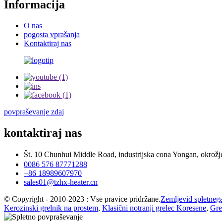
Informacija
O nas
pogosta vprašanja
Kontaktiraj nas
povpraševanje zdaj
kontaktiraj nas
Št. 10 Chunhui Middle Road, industrijska cona Yongan, okro
0086 576 87771288
+86 18989607970
sales01@tzhx-heater.cn
© Copyright - 2010-2023 : Vse pravice pridržane.
Zemljevid spletneg
Kerozinski grelnik na prostem
,
Klasični notranji grelec Koresene
,
Gre