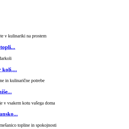
opli...
koli,...
iše...
ansko...