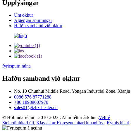
Upplýsingar
Um okkur
Algengar spurningar
Hafðu samband við okkur
fyrirspurn núna
Hafðu samband við okkur
No. 10 Chunhui Middle Road, Yongan Industrial Zone, Xianj
0086 576 87771288
+86 18989607970
sales01@tzhx-heater.cn
© Höfundarréttur - 2010-2023 : Allur réttur áskilinn.
Veftré
Steinolíuhitari úti
,
Klassískur Koresene hitari innanhúss
,
Rýmis hitari