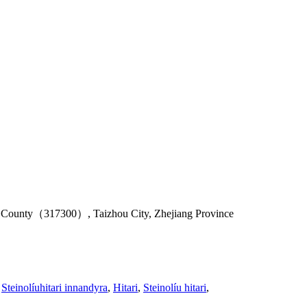
u County（317300）, Taizhou City, Zhejiang Province
,
Steinolíuhitari innandyra
,
Hitari
,
Steinolíu hitari
,