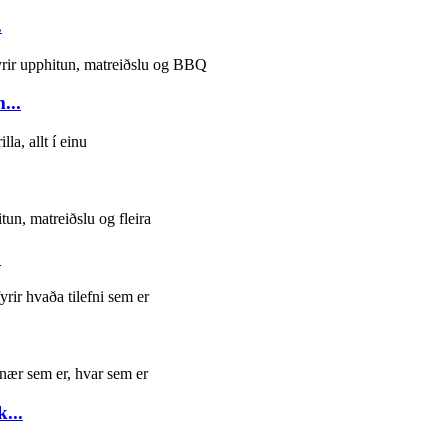
.
...
.
...