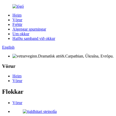
Heim
Vörur
Fréttir
Algengar spurningar
Um okkur
Hafðu samband við okkur
English
Vörur
Heim
Vörur
Flokkar
Vörur