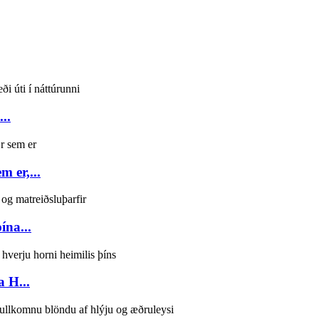
..
m er,...
ína...
a H...