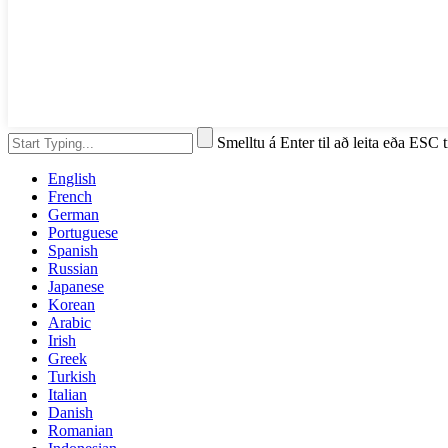
Smelltu á Enter til að leita eða ESC t
English
French
German
Portuguese
Spanish
Russian
Japanese
Korean
Arabic
Irish
Greek
Turkish
Italian
Danish
Romanian