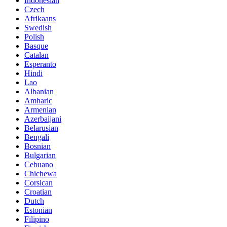
Indonesian
Czech
Afrikaans
Swedish
Polish
Basque
Catalan
Esperanto
Hindi
Lao
Albanian
Amharic
Armenian
Azerbaijani
Belarusian
Bengali
Bosnian
Bulgarian
Cebuano
Chichewa
Corsican
Croatian
Dutch
Estonian
Filipino