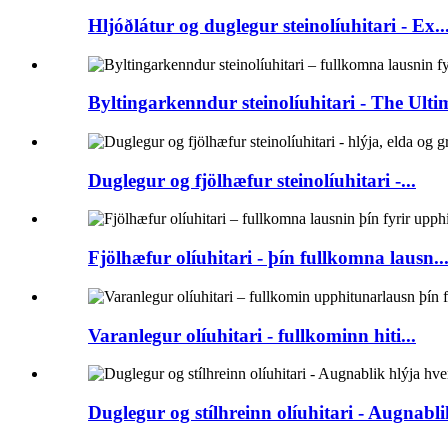
Hljóðlátur og duglegur steinolíuhitari - Ex..
Byltingarkenndur steinolíuhitari - The Ultim
Duglegur og fjölhæfur steinolíuhitari -...
Fjölhæfur olíuhitari - þín fullkomna lausn..
Varanlegur olíuhitari - fullkominn hiti...
Duglegur og stílhreinn olíuhitari - Augnablik