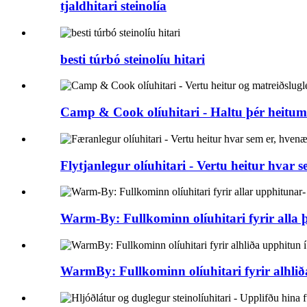
tjaldhitari steinolía
besti túrbó steinolíu hitari
Camp & Cook olíuhitari - Haltu þér heitum.
Flytjanlegur olíuhitari - Vertu heitur hvar se
Warm-By: Fullkominn olíuhitari fyrir alla þ
WarmBy: Fullkominn olíuhitari fyrir alhlið