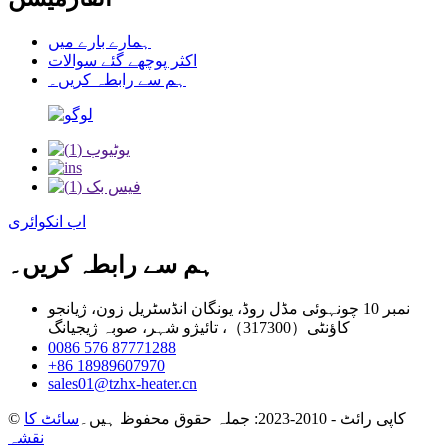
ہمارے بارے میں
اکثر پوچھے گئے سوالات
ہم سے رابطہ کریں۔
اب انکوائری
ہم سے رابطہ کریں۔
نمبر 10 چونہوئی مڈل روڈ، یونگان انڈسٹریل زون، ژیانجو
کاؤنٹی（317300）، تائیژو شہر، صوبہ ژیجیانگ
0086 576 87771288
+86 18989607970
sales01@tzhx-heater.cn
© کاپی رائٹ - 2010-2023: جملہ حقوق محفوظ ہیں۔
سائٹ کا
نقشہ