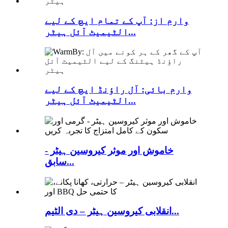
وارم از: آپ کے تمام ایچ کے لیے
الٹیمیٹ آئل ہیٹر...
وارم بائی: آل راؤنڈ ایچ کے لیے
الٹیمیٹ آئل ہیٹر...
خاموش اور موثر کیروسین ہیٹر -
سابق...
انقلابی کیروسین ہیٹر – دی الٹیم...