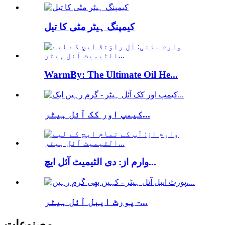
کیمپنگ ہیٹر مٹی کا تیل
WarmBy: The Ultimate Oil He...
کیمپ اور کک آئل ہیٹر...
وارم از: دی الٹیمیٹ آئل ایچ...
پورٹ ایبل آئل ہیٹر -...
مصنوعات