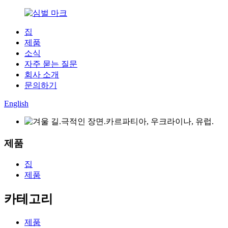
집
제품
소식
자주 묻는 질문
회사 소개
문의하기
English
제품
집
제품
카테고리
제품