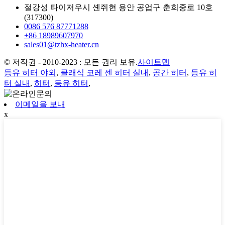
절강성 타이저우시 셴쥐현 용안 공업구 춘희중로 10호
(317300)
0086 576 87771288
+86 18989607970
sales01@tzhx-heater.cn
© 저작권 - 2010-2023 : 모든 권리 보유.
사이트맵
등유 히터 야외
,
클래식 코레 센 히터 실내
,
공간 히터
,
등유 히
터 실내
,
히터
,
등유 히터
,
이메일을 보내
x