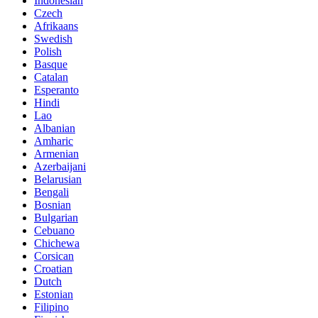
Indonesian
Czech
Afrikaans
Swedish
Polish
Basque
Catalan
Esperanto
Hindi
Lao
Albanian
Amharic
Armenian
Azerbaijani
Belarusian
Bengali
Bosnian
Bulgarian
Cebuano
Chichewa
Corsican
Croatian
Dutch
Estonian
Filipino