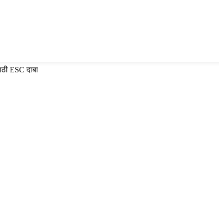
साठी ESC दाबा