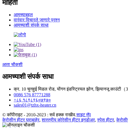
माहिती
आमच्याबद्दल
वारंवार विचारले जाणारे प्रश्न
आमच्याशी संपर्क साधा
आता चौकशी
आमच्याशी संपर्क साधा
क्र. 10 चुनहुई मिडल रोड, योंगन इंडस्ट्रियल झोन, झियानजू काउंटी（
0086 576 87771288
+८६ १८९८९६०७९७०
sales01@tzhx-heater.cn
© कॉपीराइट - 2010-2023 : सर्व हक्क राखीव.
साइट मॅप
केरोसीन हीटर घराबाहेर
,
शास्त्रीय कोरेसीन हीटर इनडोअर
,
स्पेस हीटर
,
केरोस