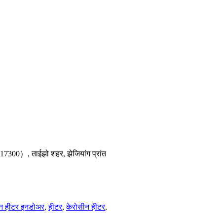
317300）, ताईझो शहर, झेजियांग प्रांत
ीन हीटर इनडोअर
,
हीटर
,
केरोसीन हीटर
,