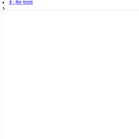
ई - मेल पाठवा
x