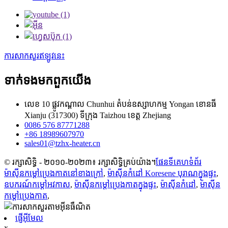
ការសាកសួរឥឡូវនេះ
ទាក់ទង​មក​ពួក​យើង
លេខ 10 ផ្លូវកណ្តាល Chunhui តំបន់ឧស្សាហកម្ម Yongan ខោនធី
Xianju (317300) ទីក្រុង Taizhou ខេត្ត Zhejiang
0086 576 87771288
+86 18989607970
sales01@tzhx-heater.cn
© រក្សាសិទ្ធិ - ២០១០-២០២៣៖ រក្សាសិទ្ធិគ្រប់យ៉ាង។
ផែនទីគេហទំព័រ
ម៉ាស៊ីនកម្តៅប្រេងកាតនៅខាងក្រៅ
,
ម៉ាស៊ីនកំដៅ Koresene បុរាណក្នុងផ្ទះ
,
ឧបករណ៍កម្តៅអវកាស
,
ម៉ាស៊ីនកម្តៅប្រេងកាតក្នុងផ្ទះ
,
ម៉ាស៊ីន​កំ​ដៅ
,
ម៉ាស៊ីន
កម្តៅប្រេងកាត
,
ផ្ញើអ៊ីមែល
x