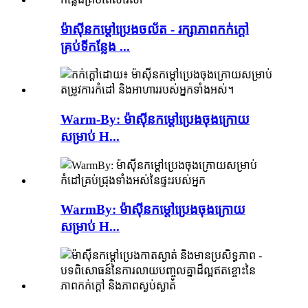
ម៉ាស៊ីនកម្តៅប្រេងចល័ត - រក្សាភាពកក់ក្តៅ
គ្រប់ទីកន្លែង ...
Warm-By: ម៉ាស៊ីនកម្តៅប្រេងចុងក្រោយ
សម្រាប់ H...
WarmBy: ម៉ាស៊ីនកម្តៅប្រេងចុងក្រោយ
សម្រាប់ H...