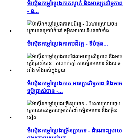
ម៉ាស៊ីនកម្តៅប្រេងកាតស្ងាត់ និងមានប្រសិទ្ធភាព
- ឧ...
ម៉ាស៊ីនកម្តៅប្រេងកាតបដិវត្ត - ទីបំផុត...
ម៉ាស៊ីនកម្តៅប្រេងកាត មានប្រសិទ្ធភាព និងអាច
ប្រើប្រាស់បាន -...
ម៉ាស៊ីនកម្តៅប្រេងច្រើនប្រភេទ - ដំណោះស្រាយ