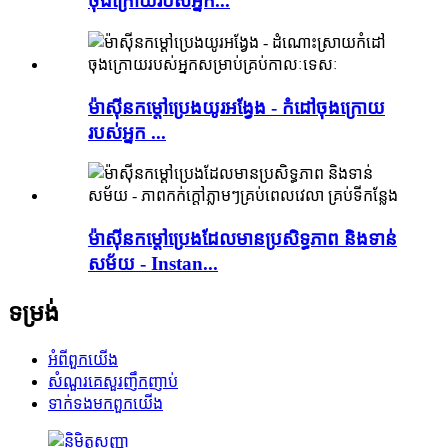
ចុងក្រោយរបស់អ្នក...
ម៉ាស៊ីនកម្តៅប្រេងយូរអង្វែង - កំដៅចុងក្រោយ
របស់អ្នក ...
ម៉ាស៊ីនកម្តៅប្រេងដែលមានប្រសិទ្ធភាព និងទាន់
សម័យ - Instan...
ទម្រង់
អំពី​ពួក​យើង
សំណួរគេសួរញឹកញាប់
ទាក់ទង​មក​ពួក​យើង