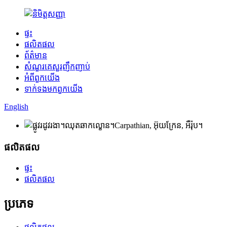
ផ្ទះ
ផលិតផល
ព័ត៌មាន
សំណួរគេសួរញឹកញាប់
អំពី​ពួក​យើង
ទាក់ទង​មក​ពួក​យើង
English
ផលិតផល
ផ្ទះ
ផលិតផល
ប្រភេទ