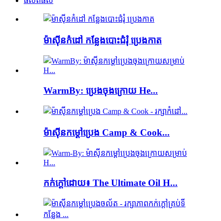
ផលិតផល
ម៉ាស៊ីនកំដៅ កន្លែងបោះជំរុំ ប្រេងកាត
WarmBy: ប្រេងចុងក្រោយ He...
ម៉ាស៊ីនកម្តៅប្រេង Camp & Cook...
កក់ក្តៅដោយ៖ The Ultimate Oil H...