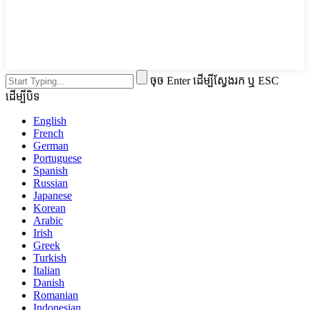
ចុច Enter ដើម្បីស្វែងរក ឬ ESC
ដើម្បីបិទ
English
French
German
Portuguese
Spanish
Russian
Japanese
Korean
Arabic
Irish
Greek
Turkish
Italian
Danish
Romanian
Indonesian