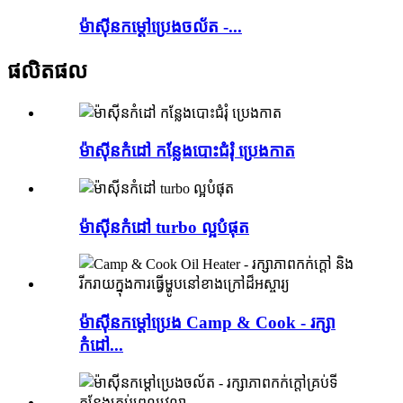
ម៉ាស៊ីនកម្តៅប្រេងចល័ត -...
ផលិតផល
ម៉ាស៊ីនកំដៅ កន្លែងបោះជំរុំ ប្រេងកាត
ម៉ាស៊ីនកំដៅ turbo ល្អបំផុត
ម៉ាស៊ីនកម្តៅប្រេង Camp & Cook - រក្សា
កំដៅ...