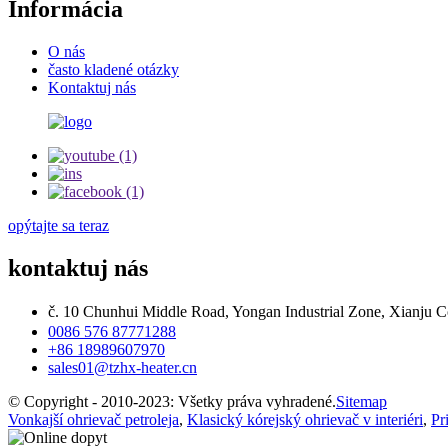
Informácia
O nás
často kladené otázky
Kontaktuj nás
opýtajte sa teraz
kontaktuj nás
č. 10 Chunhui Middle Road, Yongan Industrial Zone, Xianju 
0086 576 87771288
+86 18989607970
sales01@tzhx-heater.cn
© Copyright - 2010-2023: Všetky práva vyhradené.
Sitemap
Vonkajší ohrievač petroleja
,
Klasický kórejský ohrievač v interiéri
,
Pr