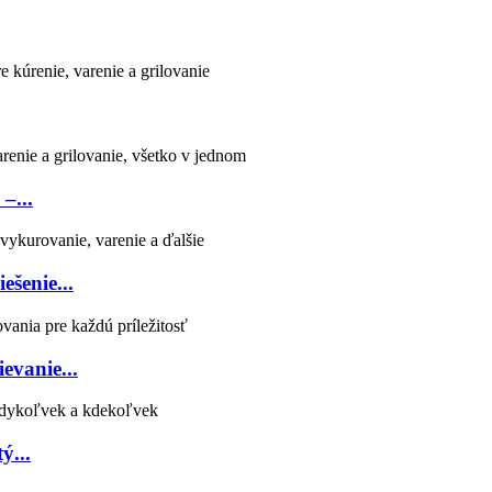
–...
ešenie...
evanie...
ý...