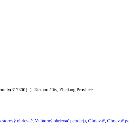
County(317300）), Taizhou City, Zhejiang Province
iestorový ohrievač
,
Vnútorný ohrievač petroleja
,
Ohrievač
,
Ohrievač pe