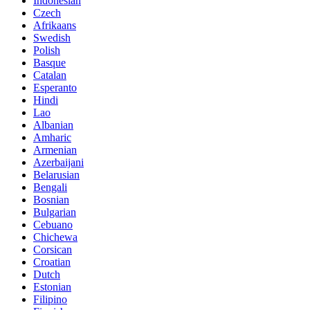
Indonesian
Czech
Afrikaans
Swedish
Polish
Basque
Catalan
Esperanto
Hindi
Lao
Albanian
Amharic
Armenian
Azerbaijani
Belarusian
Bengali
Bosnian
Bulgarian
Cebuano
Chichewa
Corsican
Croatian
Dutch
Estonian
Filipino