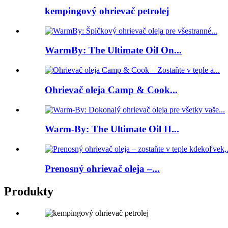
kempingový ohrievač petrolej
WarmBy: The Ultimate Oil On...
Ohrievač oleja Camp & Cook...
Warm-By: The Ultimate Oil H...
Prenosný ohrievač oleja –...
Produkty