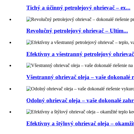
Tichý a účinný petrolejový ohrievač – ex...
Revolučný petrolejový ohrievač – Ultim...
Efektívny a všestranný petrolejový ohrievač 
Všestranný ohrievač oleja – vaše dokonalé ri
Odolný ohrievač oleja – vaše dokonalé zahri
Efektívny a štýlový ohrievač oleja – okamžit