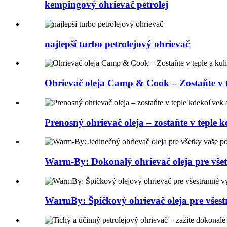
kempingový ohrievač petrolej
najlepší turbo petrolejový ohrievač
Ohrievač oleja Camp & Cook – Zostaňte v te
Prenosný ohrievač oleja – zostaňte v teple k
Warm-By: Dokonalý ohrievač oleja pre všetk
WarmBy: Špičkový ohrievač oleja pre všestr