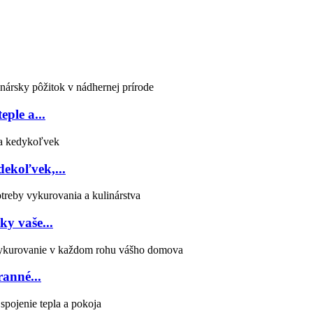
ple a...
dekoľvek,...
y vaše...
anné...