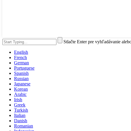
Stlačte Enter pre vyhľadávanie aleb
English
French
German
Portuguese
Spanish
Russian
Japanese
Korean
Arabic
Irish
Greek
Turkish
Italian
Danish
Romanian