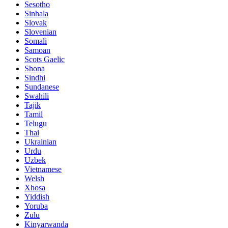
Sesotho
Sinhala
Slovak
Slovenian
Somali
Samoan
Scots Gaelic
Shona
Sindhi
Sundanese
Swahili
Tajik
Tamil
Telugu
Thai
Ukrainian
Urdu
Uzbek
Vietnamese
Welsh
Xhosa
Yiddish
Yoruba
Zulu
Kinyarwanda