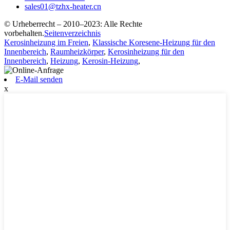
sales01@tzhx-heater.cn
© Urheberrecht – 2010–2023: Alle Rechte
vorbehalten.
Seitenverzeichnis
Kerosinheizung im Freien
,
Klassische Koresene-Heizung für den
Innenbereich
,
Raumheizkörper
,
Kerosinheizung für den
Innenbereich
,
Heizung
,
Kerosin-Heizung
,
E-Mail senden
x