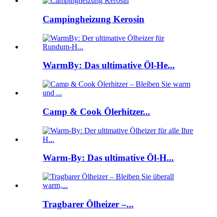
Campingheizung Kerosin
WarmBy: Das ultimative Öl-He...
Camp & Cook Ölerhitzer...
Warm-By: Das ultimative Öl-H...
Tragbarer Ölheizer –...