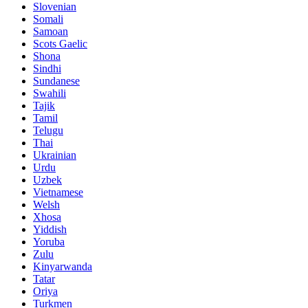
Slovenian
Somali
Samoan
Scots Gaelic
Shona
Sindhi
Sundanese
Swahili
Tajik
Tamil
Telugu
Thai
Ukrainian
Urdu
Uzbek
Vietnamese
Welsh
Xhosa
Yiddish
Yoruba
Zulu
Kinyarwanda
Tatar
Oriya
Turkmen