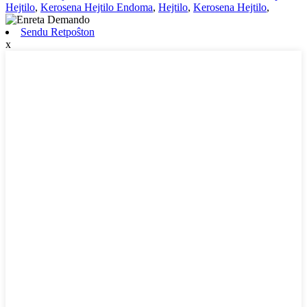
Hejtilo
,
Kerosena Hejtilo Endoma
,
Hejtilo
,
Kerosena Hejtilo
,
Sendu Retpoŝton
x