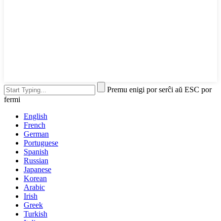
Premu enigi por serĉi aŭ ESC por
fermi
English
French
German
Portuguese
Spanish
Russian
Japanese
Korean
Arabic
Irish
Greek
Turkish