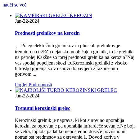
nauči se več
Jan-22-2024
Prednosti grelnikov na kerozin
、 Poleg električnih grelnikov in plinskih grelnikov je
trenutno na tržišču dejansko neobičajen grelnik, to je grelnik
na petrolej.Kakšne so torej prednosti grelnika na kerozin?Naj
vas spodaj popeljem skozi to.Kerozinski grelniki z visoko
hitrostjo gorenja so v osnovi dobavljeni z razpršenim
gorivom....
Poglej Podrobnosti
Jan-22-2024
Trenutni kerozinski grelec
Kerozinski grelnik je naprava, ki kot surovino uporablja
kerozin, za ogrevanje pa uporablja infrardeče sevanje.Ne boji
se vetra, toplota pa lahko neposredno doseže površino in
notranjost predmetov za ogrevanje.1. Dovod goriva v