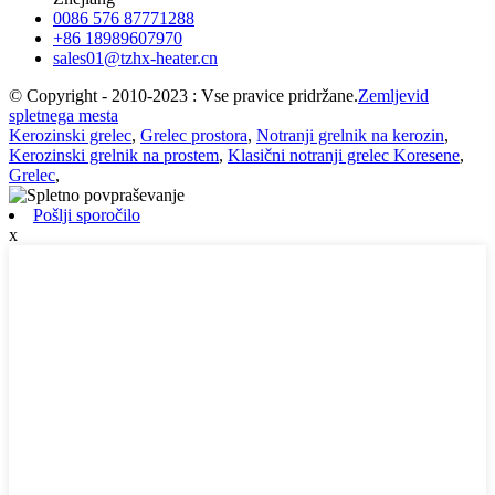
0086 576 87771288
+86 18989607970
sales01@tzhx-heater.cn
© Copyright - 2010-2023 : Vse pravice pridržane.
Zemljevid
spletnega mesta
Kerozinski grelec
,
Grelec prostora
,
Notranji grelnik na kerozin
,
Kerozinski grelnik na prostem
,
Klasični notranji grelec Koresene
,
Grelec
,
Pošlji sporočilo
x