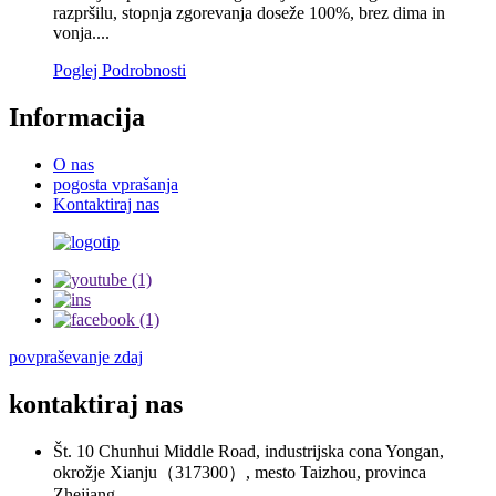
razpršilu, stopnja zgorevanja doseže 100%, brez dima in
vonja....
Poglej Podrobnosti
Informacija
O nas
pogosta vprašanja
Kontaktiraj nas
povpraševanje zdaj
kontaktiraj nas
Št. 10 Chunhui Middle Road, industrijska cona Yongan,
okrožje Xianju（317300）, mesto Taizhou, provinca
Zhejiang