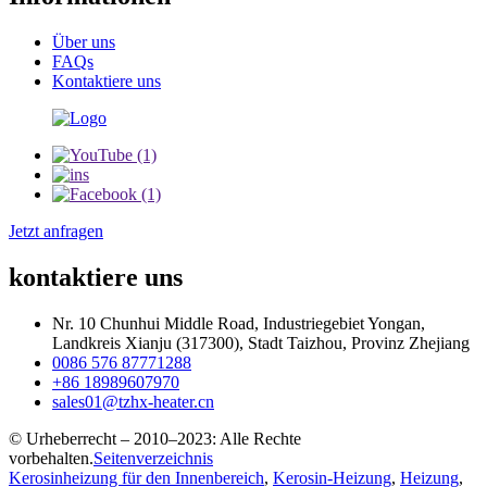
Über uns
FAQs
Kontaktiere uns
Jetzt anfragen
kontaktiere uns
Nr. 10 Chunhui Middle Road, Industriegebiet Yongan,
Landkreis Xianju (317300), Stadt Taizhou, Provinz Zhejiang
0086 576 87771288
+86 18989607970
sales01@tzhx-heater.cn
© Urheberrecht – 2010–2023: Alle Rechte
vorbehalten.
Seitenverzeichnis
Kerosinheizung für den Innenbereich
,
Kerosin-Heizung
,
Heizung
,