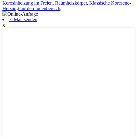
Kerosinheizung im Freien
,
Raumheizkörper
,
Klassische Koresene-
Heizung für den Innenbereich
,
E-Mail senden
x