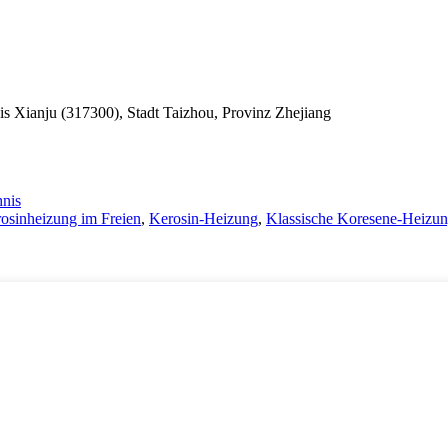
s Xianju (317300), Stadt Taizhou, Provinz Zhejiang
hnis
osinheizung im Freien
,
Kerosin-Heizung
,
Klassische Koresene-Heizun