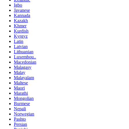
Igbo
Javanese
Kannada
Kazakh
Khmer
Kurdish
Kyrgyz
Latin
Latvian
Lithuanian
Luxembou..
Macedonian
Malagasy
Malay
Malayalam
Maltese
Maori
Marathi
Mongolian
Burmese
Nepali
Norwegian
Pashto
Persian