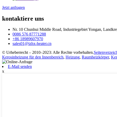
Jetzt anfragen
kontaktiere uns
Nr. 10 Chunhui Middle Road, Industriegebiet Yongan, Landkrei
0086 576 87771288
+86 18989607970
sales01@tzhx-heater.cn
© Urheberrecht – 2010–2023: Alle Rechte vorbehalten.
Seitenverzeic
Kerosinheizung für den Innenbereich
,
Heizung
,
Raumheizkörper
,
Ker
E-Mail senden
x