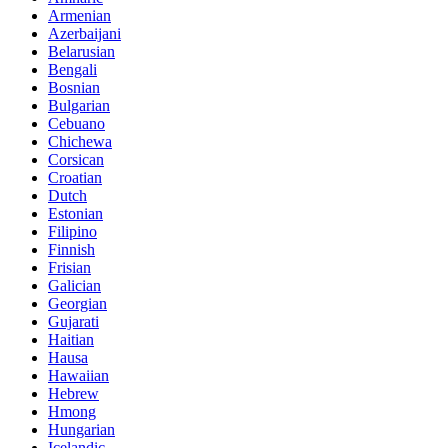
Armenian
Azerbaijani
Belarusian
Bengali
Bosnian
Bulgarian
Cebuano
Chichewa
Corsican
Croatian
Dutch
Estonian
Filipino
Finnish
Frisian
Galician
Georgian
Gujarati
Haitian
Hausa
Hawaiian
Hebrew
Hmong
Hungarian
Icelandic