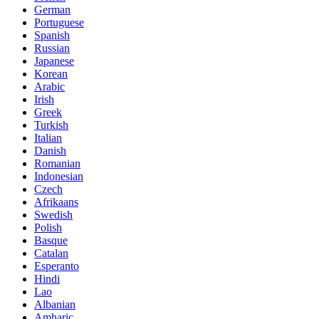
German
Portuguese
Spanish
Russian
Japanese
Korean
Arabic
Irish
Greek
Turkish
Italian
Danish
Romanian
Indonesian
Czech
Afrikaans
Swedish
Polish
Basque
Catalan
Esperanto
Hindi
Lao
Albanian
Amharic