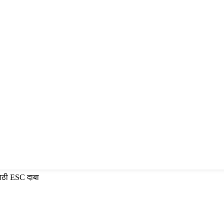
साठी ESC दाबा