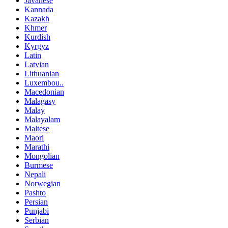
Javanese
Kannada
Kazakh
Khmer
Kurdish
Kyrgyz
Latin
Latvian
Lithuanian
Luxembou..
Macedonian
Malagasy
Malay
Malayalam
Maltese
Maori
Marathi
Mongolian
Burmese
Nepali
Norwegian
Pashto
Persian
Punjabi
Serbian