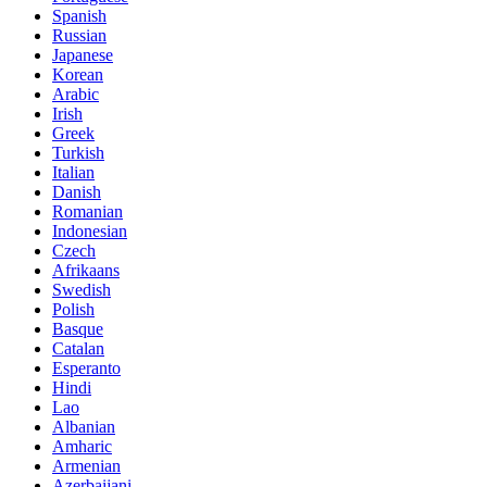
Spanish
Russian
Japanese
Korean
Arabic
Irish
Greek
Turkish
Italian
Danish
Romanian
Indonesian
Czech
Afrikaans
Swedish
Polish
Basque
Catalan
Esperanto
Hindi
Lao
Albanian
Amharic
Armenian
Azerbaijani