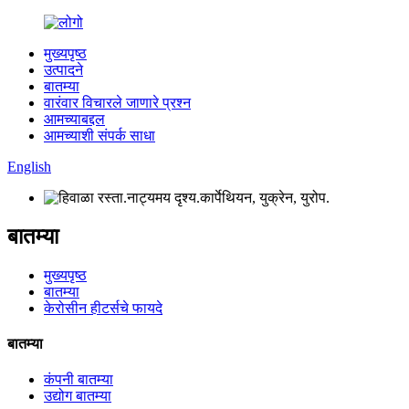
मुख्यपृष्ठ
उत्पादने
बातम्या
वारंवार विचारले जाणारे प्रश्न
आमच्याबद्दल
आमच्याशी संपर्क साधा
English
बातम्या
मुख्यपृष्ठ
बातम्या
केरोसीन हीटर्सचे फायदे
बातम्या
कंपनी बातम्या
उद्योग बातम्या