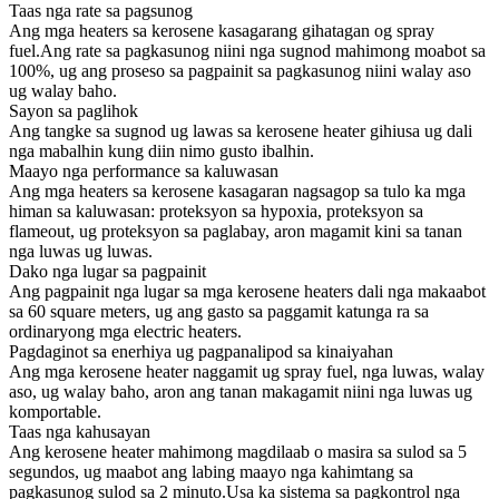
Taas nga rate sa pagsunog
Ang mga heaters sa kerosene kasagarang gihatagan og spray
fuel.Ang rate sa pagkasunog niini nga sugnod mahimong moabot sa
100%, ug ang proseso sa pagpainit sa pagkasunog niini walay aso
ug walay baho.
Sayon sa paglihok
Ang tangke sa sugnod ug lawas sa kerosene heater gihiusa ug dali
nga mabalhin kung diin nimo gusto ibalhin.
Maayo nga performance sa kaluwasan
Ang mga heaters sa kerosene kasagaran nagsagop sa tulo ka mga
himan sa kaluwasan: proteksyon sa hypoxia, proteksyon sa
flameout, ug proteksyon sa paglabay, aron magamit kini sa tanan
nga luwas ug luwas.
Dako nga lugar sa pagpainit
Ang pagpainit nga lugar sa mga kerosene heaters dali nga makaabot
sa 60 square meters, ug ang gasto sa paggamit katunga ra sa
ordinaryong mga electric heaters.
Pagdaginot sa enerhiya ug pagpanalipod sa kinaiyahan
Ang mga kerosene heater naggamit ug spray fuel, nga luwas, walay
aso, ug walay baho, aron ang tanan makagamit niini nga luwas ug
komportable.
Taas nga kahusayan
Ang kerosene heater mahimong magdilaab o masira sa sulod sa 5
segundos, ug maabot ang labing maayo nga kahimtang sa
pagkasunog sulod sa 2 minuto.Usa ka sistema sa pagkontrol nga