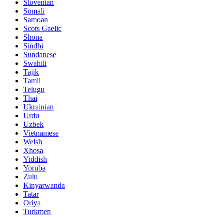
Slovenian
Somali
Samoan
Scots Gaelic
Shona
Sindhi
Sundanese
Swahili
Tajik
Tamil
Telugu
Thai
Ukrainian
Urdu
Uzbek
Vietnamese
Welsh
Xhosa
Yiddish
Yoruba
Zulu
Kinyarwanda
Tatar
Oriya
Turkmen