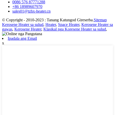
0086 576 87771288
+86 18989607970
sales01@tzhx-heater.cn
© Copyright - 2010-2023 : Tanang Katungod Gireserba.
Sitemap
Kerosene Heater sa sulud
,
Heater
,
Space Heater
,
Kerosene Heater sa
gawas
,
Kerosene Heater
,
Klasikal nga Koresene Heater sa sulud
,
Ipadala ang Email
x