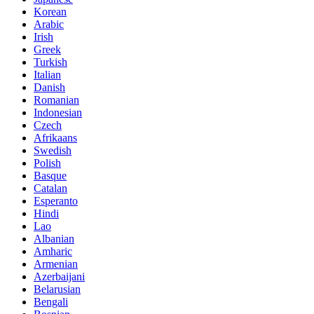
Korean
Arabic
Irish
Greek
Turkish
Italian
Danish
Romanian
Indonesian
Czech
Afrikaans
Swedish
Polish
Basque
Catalan
Esperanto
Hindi
Lao
Albanian
Amharic
Armenian
Azerbaijani
Belarusian
Bengali