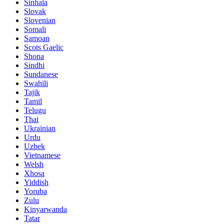
Sinhala
Slovak
Slovenian
Somali
Samoan
Scots Gaelic
Shona
Sindhi
Sundanese
Swahili
Tajik
Tamil
Telugu
Thai
Ukrainian
Urdu
Uzbek
Vietnamese
Welsh
Xhosa
Yiddish
Yoruba
Zulu
Kinyarwanda
Tatar