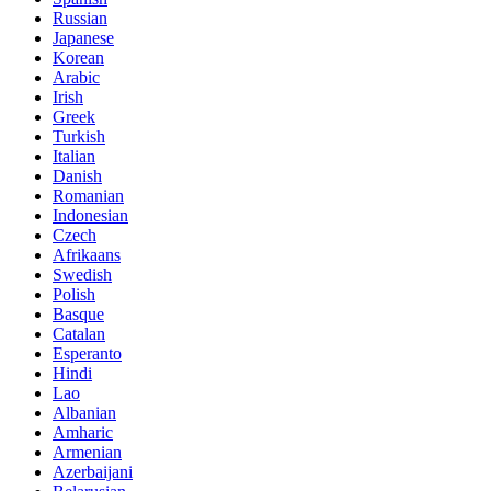
Russian
Japanese
Korean
Arabic
Irish
Greek
Turkish
Italian
Danish
Romanian
Indonesian
Czech
Afrikaans
Swedish
Polish
Basque
Catalan
Esperanto
Hindi
Lao
Albanian
Amharic
Armenian
Azerbaijani