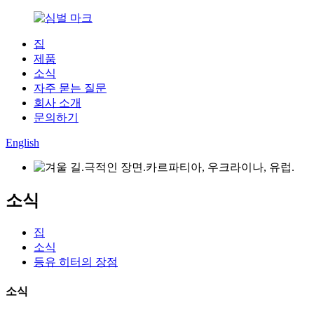
집
제품
소식
자주 묻는 질문
회사 소개
문의하기
English
소식
집
소식
등유 히터의 장점
소식