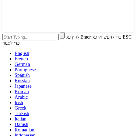
לחץ על Enter כדי לחפש או על ESC
כדי לסגור
English
French
German
Portuguese
Spanish
Russian
Japanese
Korean
Arabic
Irish
Greek
Turkish
Italian
Danish
Romanian
Indonesian