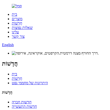
בית
מוצרים
חֲדָשׁוֹת
שאלות נפוצות
עלינו
צור קשר
English
חֲדָשׁוֹת
בית
חֲדָשׁוֹת
היתרונות של מחממי נפט
חֲדָשׁוֹת
חדשות חברה
חדשות התעשייה