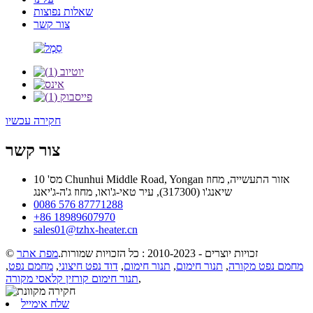
שאלות נפוצות
צור קשר
חקירה עכשיו
צור קשר
מס' 10 Chunhui Middle Road, Yongan אזור התעשייה, מחוז
שיאנג'ו (317300), עיר טאי-ג'ואו, מחוז ג'ה-ג'יאנג
0086 576 87771288
+86 18989607970
sales01@tzhx-heater.cn
© זכויות יוצרים - 2010-2023 : כל הזכויות שמורות.
מפת אתר
מחמם נפט מקורה
,
תנור חימום
,
תנור חימום
,
דוד נפט חיצוני
,
מחמם נפט
,
,
תנור חימום קורזין קלאסי מקורה
שלח אימייל