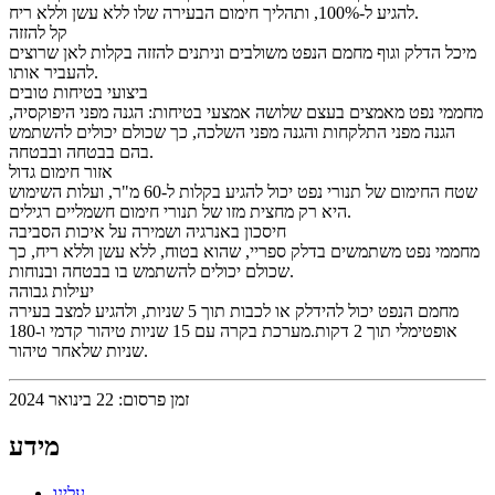
להגיע ל-100%, ותהליך חימום הבעירה שלו ללא עשן וללא ריח.
קל להזזה
מיכל הדלק וגוף מחמם הנפט משולבים וניתנים להזזה בקלות לאן שרוצים
להעביר אותו.
ביצועי בטיחות טובים
מחממי נפט מאמצים בעצם שלושה אמצעי בטיחות: הגנה מפני היפוקסיה,
הגנה מפני התלקחות והגנה מפני השלכה, כך שכולם יכולים להשתמש
בהם בבטחה ובבטחה.
אזור חימום גדול
שטח החימום של תנורי נפט יכול להגיע בקלות ל-60 מ"ר, ועלות השימוש
היא רק מחצית מזו של תנורי חימום חשמליים רגילים.
חיסכון באנרגיה ושמירה על איכות הסביבה
מחממי נפט משתמשים בדלק ספריי, שהוא בטוח, ללא עשן וללא ריח, כך
שכולם יכולים להשתמש בו בבטחה ובנוחות.
יעילות גבוהה
מחמם הנפט יכול להידלק או לכבות תוך 5 שניות, ולהגיע למצב בעירה
אופטימלי תוך 2 דקות.מערכת בקרה עם 15 שניות טיהור קדמי ו-180
שניות שלאחר טיהור.
זמן פרסום: 22 בינואר 2024
מידע
עלינו