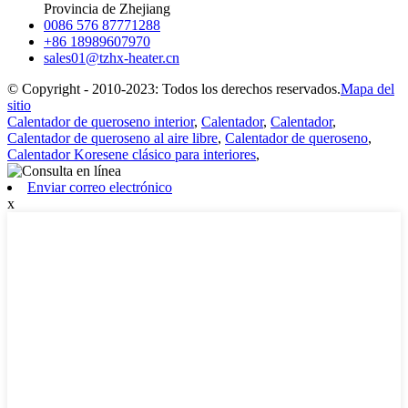
Provincia de Zhejiang
0086 576 87771288
+86 18989607970
sales01@tzhx-heater.cn
© Copyright - 2010-2023: Todos los derechos reservados.
Mapa del
sitio
Calentador de queroseno interior
,
Calentador
,
Calentador
,
Calentador de queroseno al aire libre
,
Calentador de queroseno
,
Calentador Koresene clásico para interiores
,
Enviar correo electrónico
x