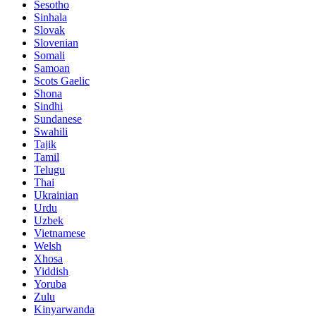
Sesotho
Sinhala
Slovak
Slovenian
Somali
Samoan
Scots Gaelic
Shona
Sindhi
Sundanese
Swahili
Tajik
Tamil
Telugu
Thai
Ukrainian
Urdu
Uzbek
Vietnamese
Welsh
Xhosa
Yiddish
Yoruba
Zulu
Kinyarwanda