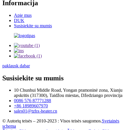
Informacija
Apie mus
DUK
Susisiekite su mumis
paklausk dabar
Susisiekite su mumis
10 Chunhui Middle Road, Yongan pramoninė zona, Xianju
apskritis (317300), Taidžou miestas, Džedziango provincija
0086 576 87771288
+86 18989607970
sales01@tzhx-heater.cn
© Autorių teisės – 2010-2023 : Visos teisės saugomos.
Svetainės
schema