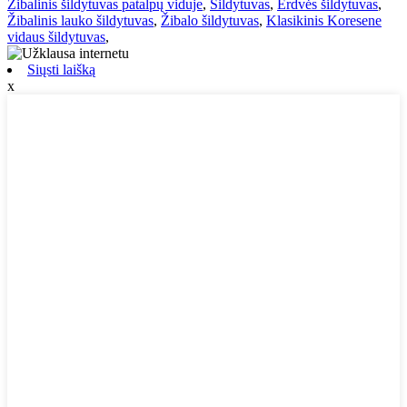
Žibalinis šildytuvas patalpų viduje
,
Šildytuvas
,
Erdvės šildytuvas
,
Žibalinis lauko šildytuvas
,
Žibalo šildytuvas
,
Klasikinis Koresene
vidaus šildytuvas
,
Siųsti laišką
x