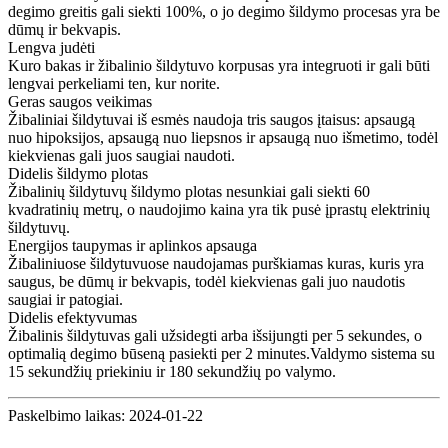
degimo greitis gali siekti 100%, o jo degimo šildymo procesas yra be
dūmų ir bekvapis.
Lengva judėti
Kuro bakas ir žibalinio šildytuvo korpusas yra integruoti ir gali būti
lengvai perkeliami ten, kur norite.
Geras saugos veikimas
Žibaliniai šildytuvai iš esmės naudoja tris saugos įtaisus: apsaugą
nuo hipoksijos, apsaugą nuo liepsnos ir apsaugą nuo išmetimo, todėl
kiekvienas gali juos saugiai naudoti.
Didelis šildymo plotas
Žibalinių šildytuvų šildymo plotas nesunkiai gali siekti 60
kvadratinių metrų, o naudojimo kaina yra tik pusė įprastų elektrinių
šildytuvų.
Energijos taupymas ir aplinkos apsauga
Žibaliniuose šildytuvuose naudojamas purškiamas kuras, kuris yra
saugus, be dūmų ir bekvapis, todėl kiekvienas gali juo naudotis
saugiai ir patogiai.
Didelis efektyvumas
Žibalinis šildytuvas gali užsidegti arba išsijungti per 5 sekundes, o
optimalią degimo būseną pasiekti per 2 minutes.Valdymo sistema su
15 sekundžių priekiniu ir 180 sekundžių po valymo.
Paskelbimo laikas: 2024-01-22