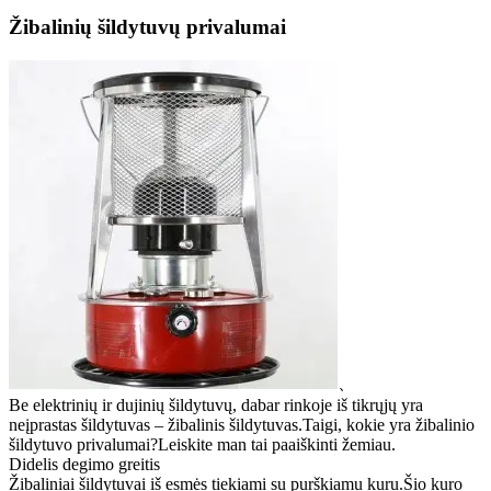
Žibalinių šildytuvų privalumai
、
Be elektrinių ir dujinių šildytuvų, dabar rinkoje iš tikrųjų yra
neįprastas šildytuvas – žibalinis šildytuvas.Taigi, kokie yra žibalinio
šildytuvo privalumai?Leiskite man tai paaiškinti žemiau.
Didelis degimo greitis
Žibaliniai šildytuvai iš esmės tiekiami su purškiamu kuru.Šio kuro