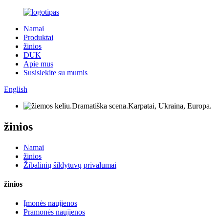
Namai
Produktai
žinios
DUK
Apie mus
Susisiekite su mumis
English
žinios
Namai
žinios
Žibalinių šildytuvų privalumai
žinios
Įmonės naujienos
Pramonės naujienos