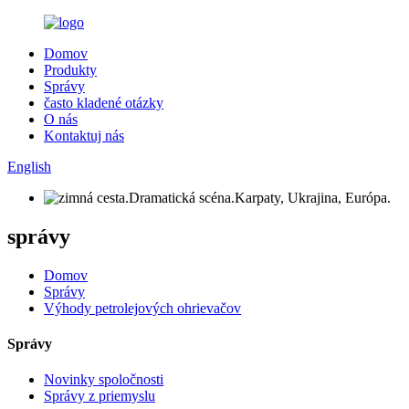
Domov
Produkty
Správy
často kladené otázky
O nás
Kontaktuj nás
English
správy
Domov
Správy
Výhody petrolejových ohrievačov
Správy
Novinky spoločnosti
Správy z priemyslu