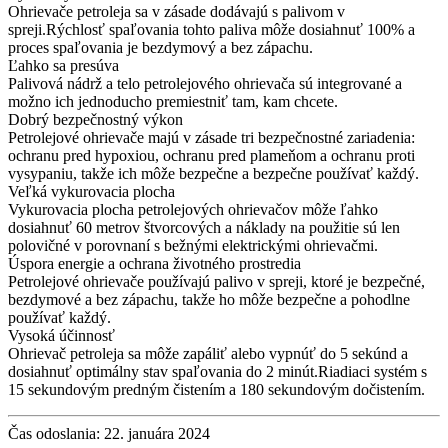
Ohrievače petroleja sa v zásade dodávajú s palivom v
spreji.Rýchlosť spaľovania tohto paliva môže dosiahnuť 100% a
proces spaľovania je bezdymový a bez zápachu.
Ľahko sa presúva
Palivová nádrž a telo petrolejového ohrievača sú integrované a
možno ich jednoducho premiestniť tam, kam chcete.
Dobrý bezpečnostný výkon
Petrolejové ohrievače majú v zásade tri bezpečnostné zariadenia:
ochranu pred hypoxiou, ochranu pred plameňom a ochranu proti
vysypaniu, takže ich môže bezpečne a bezpečne používať každý.
Veľká vykurovacia plocha
Vykurovacia plocha petrolejových ohrievačov môže ľahko
dosiahnuť 60 metrov štvorcových a náklady na použitie sú len
polovičné v porovnaní s bežnými elektrickými ohrievačmi.
Úspora energie a ochrana životného prostredia
Petrolejové ohrievače používajú palivo v spreji, ktoré je bezpečné,
bezdymové a bez zápachu, takže ho môže bezpečne a pohodlne
používať každý.
Vysoká účinnosť
Ohrievač petroleja sa môže zapáliť alebo vypnúť do 5 sekúnd a
dosiahnuť optimálny stav spaľovania do 2 minút.Riadiaci systém s
15 sekundovým predným čistením a 180 sekundovým dočistením.
Čas odoslania: 22. januára 2024