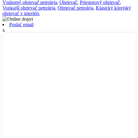
Vnútorný ohrievač petroleja
,
Ohrievač
,
Priestorový ohrievač
,
Vonkajší ohrievač petroleja
,
Ohrievač petroleja
,
Klasický kórejský
ohrievač v interiéri
,
Poslať email
x