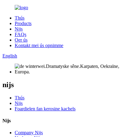
Thús
Products
Nijs
FAQs
Oer ús
Kontakt mei ús opnimme
English
nijs
Thús
Nijs
Foardielen fan kerosine kachels
Nijs
Company Nijs