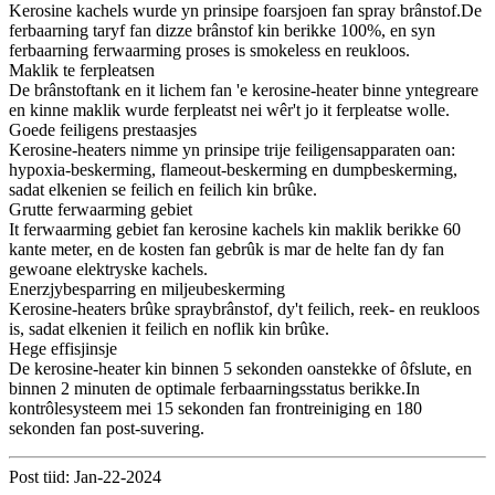
Kerosine kachels wurde yn prinsipe foarsjoen fan spray brânstof.De
ferbaarning taryf fan dizze brânstof kin berikke 100%, en syn
ferbaarning ferwaarming proses is smokeless en reukloos.
Maklik te ferpleatsen
De brânstoftank en it lichem fan 'e kerosine-heater binne yntegreare
en kinne maklik wurde ferpleatst nei wêr't jo it ferpleatse wolle.
Goede feiligens prestaasjes
Kerosine-heaters nimme yn prinsipe trije feiligensapparaten oan:
hypoxia-beskerming, flameout-beskerming en dumpbeskerming,
sadat elkenien se feilich en feilich kin brûke.
Grutte ferwaarming gebiet
It ferwaarming gebiet fan kerosine kachels kin maklik berikke 60
kante meter, en de kosten fan gebrûk is mar de helte fan dy fan
gewoane elektryske kachels.
Enerzjybesparring en miljeubeskerming
Kerosine-heaters brûke spraybrânstof, dy't feilich, reek- en reukloos
is, sadat elkenien it feilich en noflik kin brûke.
Hege effisjinsje
De kerosine-heater kin binnen 5 sekonden oanstekke of ôfslute, en
binnen 2 minuten de optimale ferbaarningsstatus berikke.In
kontrôlesysteem mei 15 sekonden fan frontreiniging en 180
sekonden fan post-suvering.
Post tiid: Jan-22-2024