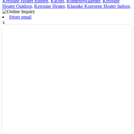
Kerosine Heater Binnen
,
Kachel
,
Romteferwaarmer
,
Kerosine
Heater Outdoor
,
Kerosine Heater
,
Klassike Koresene Heater Indoor
,
Stjoer email
x