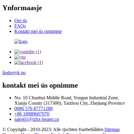
Ynformaasje
Oer ús
FAQs
Kontakt mei ús opnimme
ûndersyk no
kontakt mei ús opnimme
No. 10 Chunhui Middle Road, Yongan Industrial Zone,
Xianju County (317300), Taizhou City, Zhejiang Province
0086 576 87771288
+86 18989607970
sales01@tzhx-heater.cn
© Copyright - 2010-2023: Alle rjochten foarbehâlden.
Sitemap