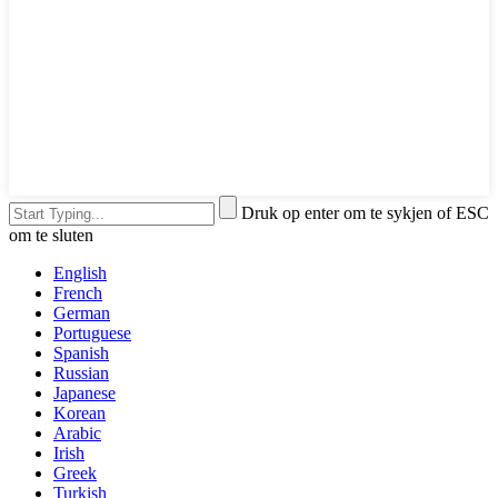
Druk op enter om te sykjen of ESC
om te sluten
English
French
German
Portuguese
Spanish
Russian
Japanese
Korean
Arabic
Irish
Greek
Turkish