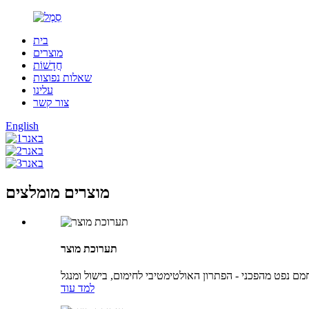
בית
מוצרים
חֲדָשׁוֹת
שאלות נפוצות
עלינו
צור קשר
English
מוצרים מומלצים
תערוכת מוצר
מם נפט מהפכני - הפתרון האולטימטיבי לחימום, בישול ומנגל
למד עוד