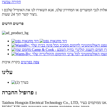
חקירה עכשיו
לות לגבי המוצרים או המחירון שלנו, אנא השאירו לנו את האימייל שלכם ו
ניצור קשר תוך 24 שעות.
פריטים חדשים
צפה בפרטים
בקרת איכות
עלינו
פרופיל החברה :
Taizhou Hongxin Electrical Technology Co., LTD, היא מקצועית בקו מוצרי החימום.אנו ממוקמים בעיר Taizhou שהיא אחד מבסיס היצוא של מוצרים אלקטרוניים בסין.עם יותר מ-20 שנות ניסיון בתכנון ומחקר,
HONGXIN הייתה אחת מספקיות מחממי נפט החשובות בסין.