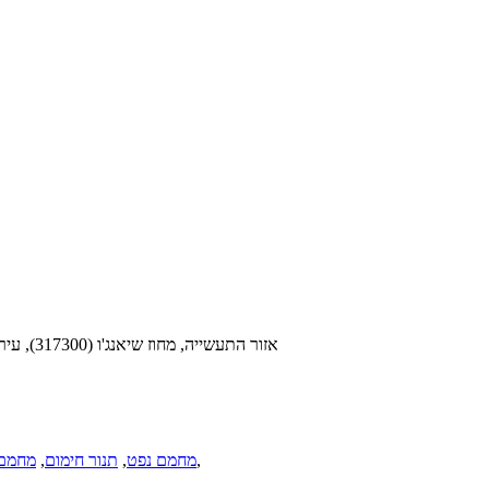
מס' 10 Chunhui Middle Road, Yongan אזור התעשייה, מחוז שיאנג'ו (317300), עיר טאי-ג'ואו, מחוז ג'ה-ג'יאנג
,
מחמם נפט
,
תנור חימום
,
מחמם 