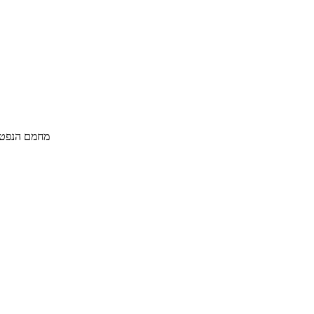
WarmBy: מחמם