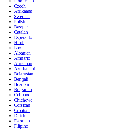
Indonesian
Czech
Afrikaans
Swedish
Polish
Basque
Catalan
Esperanto
Hindi
Lao
Albanian
Amharic
Armenian
Azerbaijani
Belarusian
Bengali
Bosnian
Bulgarian
Cebuano
Chichewa
Corsican
Croatian
Dutch
Estonian
Filipino