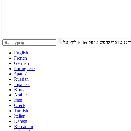
י לסגור
English
French
German
Portuguese
Spanish
Russian
Japanese
Korean
Arabic
Irish
Greek
Turkish
Italian
Danish
Romanian