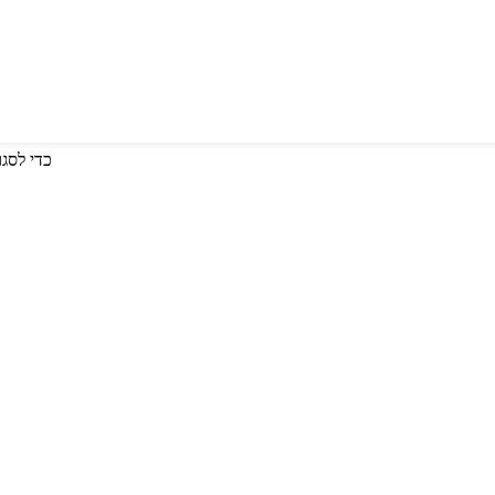
לחץ על Enter כדי לחפש או על ESC כד