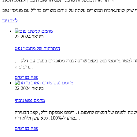
למד עוד
22 בינואר 2024
היתרונות של מחממי נפט
、 בנוסף לתנורי חימום חשמליים ומחממי גז, קיים כיום תנור חימום נדיר בשוק, שהוא דוד נפט.אז מה היתרונות של דוד נפט?תן לי לקחת אותך דרך זה למטה.מחממי נפט בקצב שריפה גבוה מסופקים בעצם עם דלק
ריסוס.ה...
צפה בפרטים
22 בינואר 2024
מחמם נפט נוכחי
דוד נפט הוא מכשיר המשתמש בנפט כחומר גלם ומשתמש בקרינה אינפרא אדומה לחימום.זה לא מפחד מנשבת רוח והחום יכול להגיע ישירות לפני השטח ולפנים של חפצים לחימום.1. ריסוס אספקת דלק, קצב הבעירה
מגיע ל-100%, ללא עשן וללא ריח....
צפה בפרטים