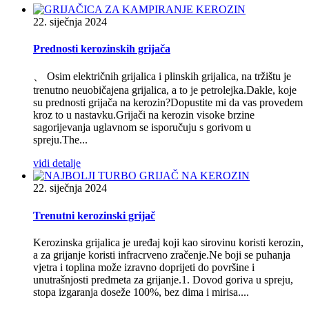
22. siječnja 2024
Prednosti kerozinskih grijača
、 Osim električnih grijalica i plinskih grijalica, na tržištu je
trenutno neuobičajena grijalica, a to je petrolejka.Dakle, koje
su prednosti grijača na kerozin?Dopustite mi da vas provedem
kroz to u nastavku.Grijači na kerozin visoke brzine
sagorijevanja uglavnom se isporučuju s gorivom u
spreju.The...
vidi detalje
22. siječnja 2024
Trenutni kerozinski grijač
Kerozinska grijalica je uređaj koji kao sirovinu koristi kerozin,
a za grijanje koristi infracrveno zračenje.Ne boji se puhanja
vjetra i toplina može izravno doprijeti do površine i
unutrašnjosti predmeta za grijanje.1. Dovod goriva u spreju,
stopa izgaranja doseže 100%, bez dima i mirisa....