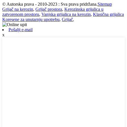
© Autorska prava - 2010-2023 : Sva prava pridržana.
Sitemap
Grijač na kerozin
,
Grijač prostora
,
Kerozinska grijalica u
zatvorenom prostoru
,
Vanjska grijalica na kerozin
,
Klasična grijalica
Koresene za unutarnju upotrebu
,
Grijač
,
Pošalji e-mail
x