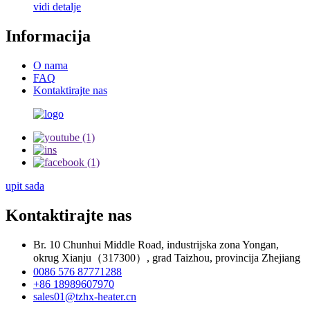
vidi detalje
Informacija
O nama
FAQ
Kontaktirajte nas
upit sada
Kontaktirajte nas
Br. 10 Chunhui Middle Road, industrijska zona Yongan,
okrug Xianju（317300）, grad Taizhou, provincija Zhejiang
0086 576 87771288
+86 18989607970
sales01@tzhx-heater.cn