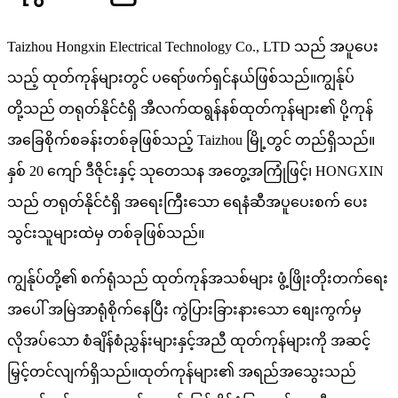
Taizhou Hongxin Electrical Technology Co., LTD သည် အပူပေး
သည့် ထုတ်ကုန်များတွင် ပရော်ဖက်ရှင်နယ်ဖြစ်သည်။ကျွန်ုပ်
တို့သည် တရုတ်နိုင်ငံရှိ အီလက်ထရွန်နစ်ထုတ်ကုန်များ၏ ပို့ကုန်
အခြေစိုက်စခန်းတစ်ခုဖြစ်သည့် Taizhou မြို့တွင် တည်ရှိသည်။
နှစ် 20 ကျော် ဒီဇိုင်းနှင့် သုတေသန အတွေ့အကြုံဖြင့်၊ HONGXIN
သည် တရုတ်နိုင်ငံရှိ အရေးကြီးသော ရေနံဆီအပူပေးစက် ပေး
သွင်းသူများထဲမှ တစ်ခုဖြစ်သည်။
ကျွန်ုပ်တို့၏ စက်ရုံသည် ထုတ်ကုန်အသစ်များ ဖွံ့ဖြိုးတိုးတက်ရေး
အပေါ် အမြဲအာရုံစိုက်နေပြီး ကွဲပြားခြားနားသော စျေးကွက်မှ
လိုအပ်သော စံချိန်စံညွှန်းများနှင့်အညီ ထုတ်ကုန်များကို အဆင့်
မြှင့်တင်လျက်ရှိသည်။ထုတ်ကုန်များ၏ အရည်အသွေးသည်