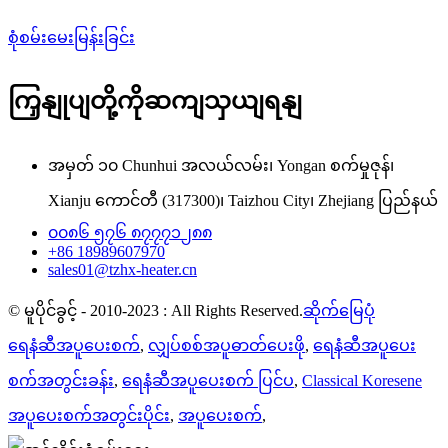
စုံစမ်းမေးမြန်းခြင်း
ကြှနျုပျတို့ကိုဆကျသှယျရနျ
အမှတ် ၁၀ Chunhui အလယ်လမ်း၊ Yongan စက်မှုဇုန်၊
Xianju ကောင်တီ (317300)၊ Taizhou City၊ Zhejiang ပြည်နယ်
၀၀၈၆ ၅၇၆ ၈၇၇၇၁၂၈၈
+86 18989607970
sales01@tzhx-heater.cn
© မူပိုင်ခွင့် - 2010-2023 : All Rights Reserved.
ဆိုက်မြေပုံ
ရေနံဆီအပူပေးစက်
,
လျှပ်စစ်အပူဓာတ်ပေးဖို
,
ရေနံဆီအပူပေး
စက်အတွင်းခန်း
,
ရေနံဆီအပူပေးစက် ပြင်ပ
,
Classical Koresene
အပူပေးစက်အတွင်းပိုင်း
,
အပူပေးစက်
,