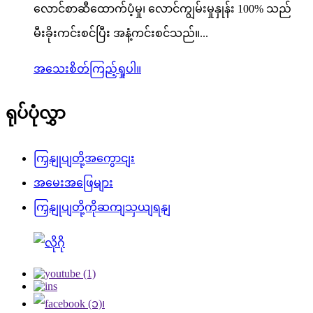
လောင်စာဆီထောက်ပံ့မှု၊ လောင်ကျွမ်းမှုနှုန်း 100% သည်
မီးခိုးကင်းစင်ပြီး အနံ့ကင်းစင်သည်။...
အသေးစိတ်ကြည့်ရှုပါ။
ရုပ်ပုံလွှာ
ကြှနျုပျတို့အကွောငျး
အမေးအဖြေများ
ကြှနျုပျတို့ကိုဆကျသှယျရနျ