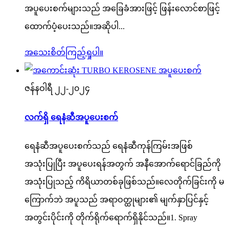
အပူပေးစက်များသည် အခြေခံအားဖြင့် ဖြန်းလောင်စာဖြင့်
ထောက်ပံ့ပေးသည်။အဆိုပါ...
အသေးစိတ်ကြည့်ရှုပါ။
ဇန်နဝါရီ ၂၂-၂၀၂၄
လက်ရှိ ရေနံဆီအပူပေးစက်
ရေနံဆီအပူပေးစက်သည် ရေနံဆီကုန်ကြမ်းအဖြစ်
အသုံးပြုပြီး အပူပေးရန်အတွက် အနီအောက်ရောင်ခြည်ကို
အသုံးပြုသည့် ကိရိယာတစ်ခုဖြစ်သည်။လေတိုက်ခြင်းကို မ
ကြောက်ဘဲ အပူသည် အရာဝတ္ထုများ၏ မျက်နှာပြင်နှင့်
အတွင်းပိုင်းကို တိုက်ရိုက်ရောက်ရှိနိုင်သည်။1. Spray