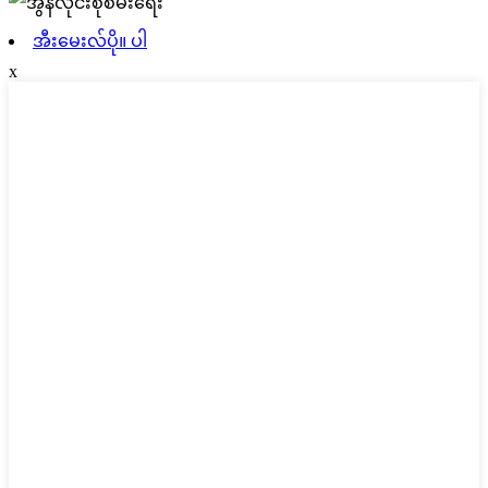
အီးမေးလ်ပို။ ပါ
x