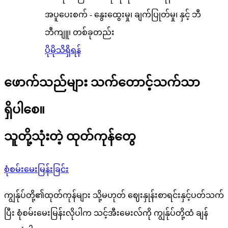
အပူပေးစက် - နွေးထွေးမှု၊ ချက်ပြုတ်မှု၊ နှင့် ဘီ
ဘီကျူ၊ တစ်ခုတည်း
ပိုမိုသိရှိရန်
ဖောက်သည်များ သက်တောင့်သက်သာ
ရှိပါစေ။
သူတို့သုံးတဲ့ ထုတ်ကုန်တွေ
စုံစမ်းမေးမြန်းခြင်း
ကျွန်ုပ်တို့၏ထုတ်ကုန်များ သို့မဟုတ် ဈေးနှုန်းစာရင်းနှင့်ပတ်သက်
ပြီး စုံစမ်းမေးမြန်းလိုပါက သင့်အီးမေးလ်ကို ကျွန်ုပ်တို့ထံ ချန်