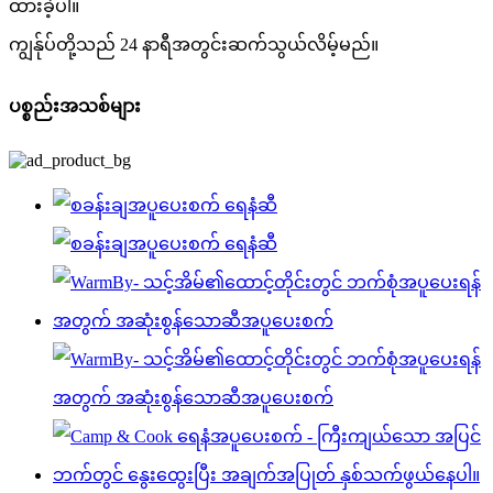
ထားခဲ့ပါ။
ကျွန်ုပ်တို့သည် 24 နာရီအတွင်းဆက်သွယ်လိမ့်မည်။
ပစ္စည်းအသစ်များ