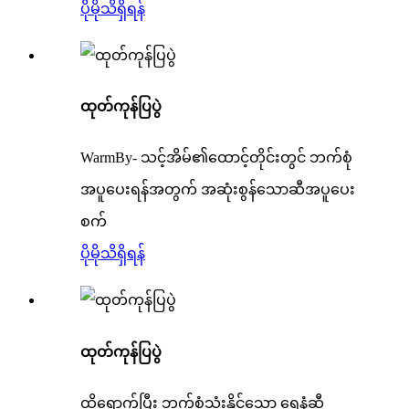
ပိုမိုသိရှိရန်
ထုတ်ကုန်ပြပွဲ
WarmBy- သင့်အိမ်၏ထောင့်တိုင်းတွင် ဘက်စုံ
အပူပေးရန်အတွက် အဆုံးစွန်သောဆီအပူပေး
စက်
ပိုမိုသိရှိရန်
ထုတ်ကုန်ပြပွဲ
ထိရောက်ပြီး ဘက်စုံသုံးနိုင်သော ရေနံဆီ