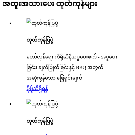
အထူးအသားပေး ထုတ်ကုန်များ
ထုတ်ကုန်ပြပွဲ
တော်လှန်ရေး ကီရိုဆီနီအပူပေးစက် - အပူပေး
ခြင်း၊ ချက်ပြုတ်ခြင်းနှင့် BBQ အတွက်
အဆုံးစွန်သော ဖြေရှင်းချက်
ပိုမိုသိရှိရန်
ထုတ်ကုန်ပြပွဲ