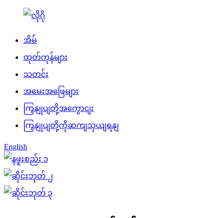
အိမ်
ထုတ်ကုန်များ
သတင်း
အမေးအဖြေများ
ကြှနျုပျတို့အကွောငျး
ကြှနျုပျတို့ကိုဆကျသှယျရနျ
English