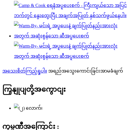
အသေးစိတ်ကြည့်ရှုပါ။
အရည်အသွေးကောင်းခြင်းအာမခံချက်
ကြှနျုပျတို့အကွောငျး
ကုမ္ပဏီအကြောင်း :