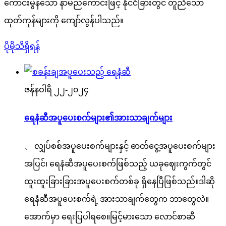
ကောင်းမွန်သော နာမည်ကောင်းဖြင့် နိုင်ငံခြားတွင် တူညီသော
ထုတ်ကုန်များကို ကျော်လွန်ပါသည်။
ပိုမိုသိရှိရန်
ဇန်နဝါရီ ၂၂-၂၀၂၄
ရေနံဆီအပူပေးစက်များ၏အားသာချက်များ
、 လျှပ်စစ်အပူပေးစက်များနှင့် ဓာတ်ငွေ့အပူပေးစက်များ
အပြင်၊ ရေနံဆီအပူပေးစက်ဖြစ်သည့် ယခုဈေးကွက်တွင်
ထူးထူးခြားခြားအပူပေးစက်တစ်ခု ရှိနေပြီဖြစ်သည်။ဒါဆို
ရေနံဆီအပူပေးစက်ရဲ့ အားသာချက်တွေက ဘာတွေလဲ။
အောက်မှာ ရေးပြပါရစေ။မြင့်မားသော လောင်စာဆီ