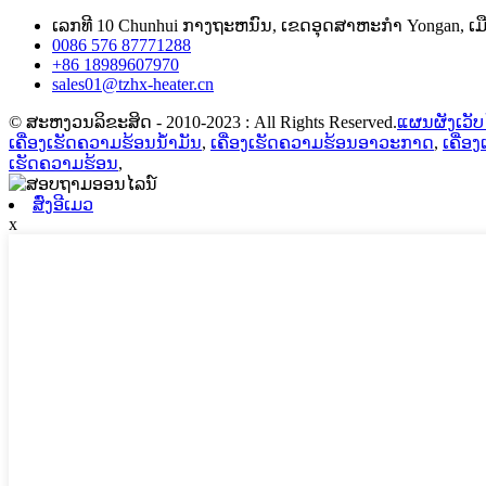
ເລກ​ທີ 10 Chunhui ກາງ​ຖະ​ຫນົນ​, ເຂດ​ອຸດ​ສາ​ຫະ​ກໍາ Yongan​, ເມ
0086 576 87771288
+86 18989607970
sales01@tzhx-heater.cn
© ສະຫງວນລິຂະສິດ - 2010-2023 : All Rights Reserved.
ແຜນຜັງເວັບ
ເຄື່ອງເຮັດຄວາມຮ້ອນນໍ້າມັນ
,
ເຄື່ອງເຮັດຄວາມຮ້ອນອາວະກາດ
,
ເຄື່ອ
ເຮັດຄວາມຮ້ອນ
,
ສົ່ງອີເມວ
x