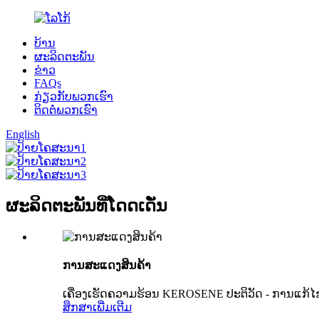
ບ້ານ
ຜະລິດຕະພັນ
ຂ່າວ
FAQs
ກ່ຽວ​ກັບ​ພວກ​ເຮົາ
ຕິດ​ຕໍ່​ພວກ​ເຮົາ
English
ຜະລິດຕະພັນທີ່ໂດດເດັ່ນ
ການສະແດງສິນຄ້າ
ເຄື່ອງເຮັດຄວາມຮ້ອນ KEROSENE ປະຕິວັດ - ການແກ້ໄຂທ
ສຶກສາເພີ່ມເຕີມ