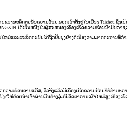
ງຜະລິດຕະພັນຄວາມຮ້ອນ.ພວກ​ເຮົາ​ຕັ້ງ​ຢູ່​ໃນ​ເມືອງ Taizhou ຊຶ່ງ​ເປັນ​ຫນຶ
GXIN ໄດ້ເປັນຫນຶ່ງໃນຜູ້ສະຫນອງເຄື່ອງເຮັດຄວາມຮ້ອນນ້ໍາມັນກາຊວ
່ແລະຜະລິດຕະພັນໄດ້ຖືກປັບປຸງຢ່າງຕໍ່ເນື່ອງຕາມມາດຕະຖານທີ່ກໍາ
າມຮ້ອນອາຍແກັສ, ຕົວຈິງແລ້ວມີເຄື່ອງເຮັດຄວາມຮ້ອນທີ່ບໍ່ທໍາມະດາຢູ
່ນຫຍັງ?ໃຫ້ຂ້ອຍນໍາເຈົ້າຜ່ານມັນຂ້າງລຸ່ມນີ້.ອັດຕາການເຜົາໄຫມ້ສູງເຄື