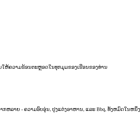
ບການໃຫ້ຄວາມຮ້ອນຕະຫຼອດໃນທຸກມຸມຂອງເຮືອນຂອງທ່ານ
ລາກຫລາຍ - ຄວາມອົບອຸ່ນ, ປຸງແຕ່ງອາຫານ, ແລະ Bbq, ທັງຫມົດໃນຫນຶ່