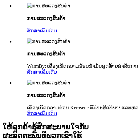
ການສະແດງສິນຄ້າ
ສຶກສາເພີ່ມເຕີມ
ການສະແດງສິນຄ້າ
WarmBy: ເຄື່ອງເຮັດຄວາມຮ້ອນນ້ໍາມັນສຸດທ້າຍສໍາລັ
ສຶກສາເພີ່ມເຕີມ
ການສະແດງສິນຄ້າ
ເຄື່ອງເຮັດຄວາມຮ້ອນ Kerosene ທີ່ມີປະສິດທິພາບແລະຫ
ສຶກສາເພີ່ມເຕີມ
ໃຫ້ລູກຄ້າຮູ້ສຶກສະບາຍໃຈກັບ
ຜະລິດຕະພັນທີ່ພວກເຂົາໃຊ້