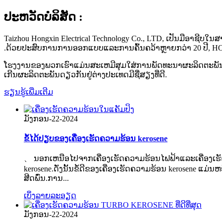
ປະ​ຫວັດ​ບໍ​ລິ​ສັດ :
Taizhou Hongxin Electrical Technology Co., LTD, ເປັນມືອາຊີບໃນສາຍຂອ
.ດ້ວຍປະສົບການການອອກແບບແລະການຄົ້ນຄວ້າຫຼາຍກວ່າ 20 ປີ, HON
ໂຮງງານຂອງພວກເຮົາແມ່ນສະເຫມີສຸມໃສ່ການພັດທະນາຜະລິດຕະພັນໃຫມ
ເກີນຜະລິດຕະພັນດຽວກັນຢູ່ຕ່າງປະເທດມີຊື່ສຽງທີ່ດີ.
ຮຽນ​ຮູ້​ເພີ່ມ​ເຕີມ
ມັງກອນ-22-2024
ຂໍ້ໄດ້ປຽບຂອງເຄື່ອງເຮັດຄວາມຮ້ອນ kerosene
、 ນອກເຫນືອໄປຈາກເຄື່ອງເຮັດຄວາມຮ້ອນໄຟຟ້າແລະເຄື່ອງເຮັດຄວ
kerosene.ດັ່ງນັ້ນຂໍ້ດີຂອງເຄື່ອງເຮັດຄວາມຮ້ອນ kerosene ແມ
ສີດພົ່ນ.ການ...
ເບິ່ງ​ລາຍ​ລະ​ອຽດ
ມັງກອນ-22-2024