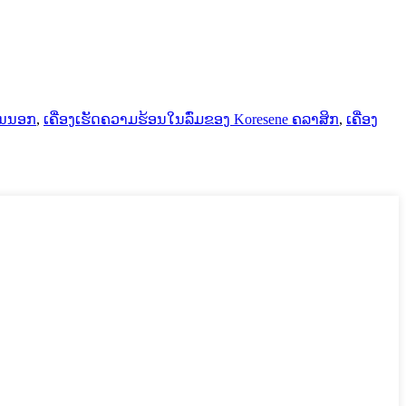
ວນນອກ
,
ເຄື່ອງເຮັດຄວາມຮ້ອນໃນລົ່ມຂອງ Koresene ຄລາສິກ
,
ເຄື່ອງ