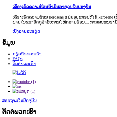
ເຄື່ອງເຮັດຄວາມຮ້ອນນ້ໍາມັນກາຊວນໃນປະຈຸບັນ
ເຄື່ອງເຮັດຄວາມຮ້ອນ kerosene ແມ່ນອຸປະກອນທີ່ໃຊ້ kerosene
ພາຍໃນຂອງວັດຖຸສໍາລັບການໃຫ້ຄວາມຮ້ອນ.1. ການສະຫນອງນໍ້າມັນເ
ເບິ່ງ​ລາຍ​ລະ​ອຽດ
ຂໍ້ມູນ
ກ່ຽວ​ກັບ​ພວກ​ເຮົາ
FAQs
ຕິດ​ຕໍ່​ພວກ​ເຮົາ
ສອບ​ຖາມ​ໃນ​ປັດ​ຈຸ​ບັນ​
ຕິດ​ຕໍ່​ພວກ​ເຮົາ