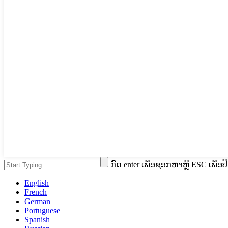
ກົດ enter ເພື່ອຊອກຫາຫຼື ESC ເພື່ອປ
English
French
German
Portuguese
Spanish