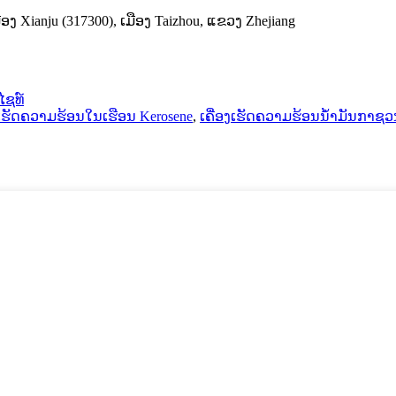
ືອງ Xianju (317300​)​, ເມືອງ Taizhou​, ແຂວງ Zhejiang
ໄຊທ໌
ງເຮັດຄວາມຮ້ອນໃນເຮືອນ Kerosene
,
ເຄື່ອງເຮັດຄວາມຮ້ອນນ້ຳມັນກາຊ