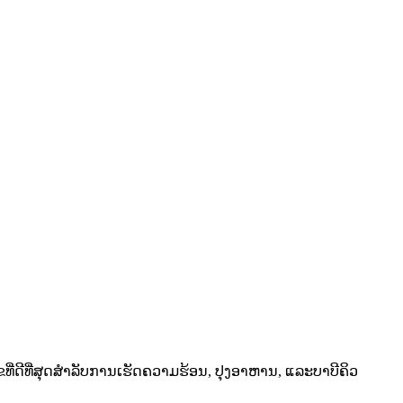
ີ່ດີທີ່ສຸດສໍາລັບການເຮັດຄວາມຮ້ອນ, ປຸງອາຫານ, ແລະບາບີຄິວ