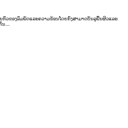
ບໍ່ຢ້ານກົວຂອງລົມພັດແລະຄວາມຮ້ອນໂດຍກົງສາມາດບັນລຸພື້ນຜິວແລະ
ນ....