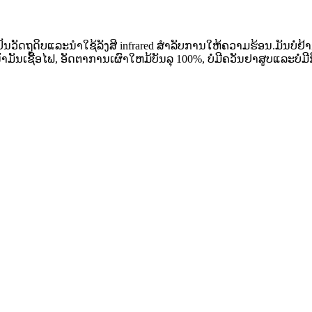
 ເປັນວັດຖຸດິບແລະນໍາໃຊ້ລັງສີ infrared ສໍາລັບການໃຫ້ຄວາມຮ້ອນ.ມັນ
ຊື້ອໄຟ, ອັດຕາການເຜົາໃຫມ້ບັນລຸ 100%, ບໍ່ມີຄວັນຢາສູບແລະບໍ່ມີກິ່