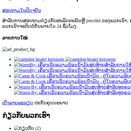
ສອບ​ຖາມ​ໃນ​ປັດ​ຈຸ​ບັນ​
ສໍາ​ລັບ​ການ​ສອບ​ຖາມ​ກ່ຽວ​ກັບ​ຜະ​ລິດ​ຕະ​ພັນ​ຫຼື pricelist ຂອງ​ພວກ​ເຮົາ​, 
ພວກເຮົາຈະຕິດຕໍ່ກັນພາຍໃນ 24 ຊົ່ວໂມງ.
ລາຍການໃໝ່
ເບິ່ງ​ລາຍ​ລະ​ອຽດ
ປະ​ກັນ​ຄຸນ​ນະ​ພາບ
ກ່ຽວ​ກັບ​ພວກ​ເຮົາ