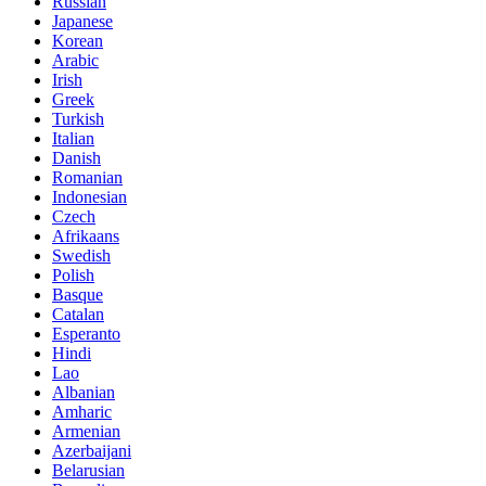
Russian
Japanese
Korean
Arabic
Irish
Greek
Turkish
Italian
Danish
Romanian
Indonesian
Czech
Afrikaans
Swedish
Polish
Basque
Catalan
Esperanto
Hindi
Lao
Albanian
Amharic
Armenian
Azerbaijani
Belarusian