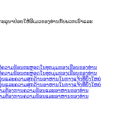
ກະ​ລຸ​ນາ​ປ່ອຍ​ໃຫ້​ອີ​ເມວ​ຂອງ​ທ່ານ​ກັບ​ພວກ​ເຮົາ​ແລະ​