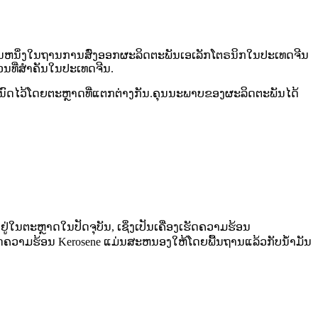
່ງ​ໃນ​ຖານ​ການ​ສົ່ງ​ອອກ​ຜະ​ລິດ​ຕະ​ພັນ​ເອ​ເລັກ​ໂຕຣ​ນິກ​ໃນ​ປະ​ເທດ​ຈີນ​
ນທີ່ສໍາຄັນໃນປະເທດຈີນ.
ນົດໄວ້ໂດຍຕະຫຼາດທີ່ແຕກຕ່າງກັນ.ຄຸນນະພາບຂອງຜະລິດຕະພັນໄດ້
່ໃນຕະຫຼາດໃນປັດຈຸບັນ, ເຊິ່ງເປັນເຄື່ອງເຮັດຄວາມຮ້ອນ
່ອງເຮັດຄວາມຮ້ອນ Kerosene ແມ່ນສະຫນອງໃຫ້ໂດຍພື້ນຖານແລ້ວກັບນໍ້າມັນ