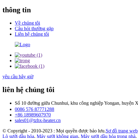
thông tin
Về chúng tôi
Câu hỏi thường gặp
Liên hệ chúng tôi
yêu cầu bây giờ
liên hệ chúng tôi
Số 10 đường giữa Chunhui, khu công nghiệp Yongan, huyện X
0086 576 87771288
+86 18989607970
sales01@tzhx-heater.cn
© Copyright - 2010-2023 : Mọi quyền được bảo lưu.
Sơ đồ trang web
Lò sưởi dầu hỏa
,
Máy sưởi không gian
,
Máy sưởi dầu hỏa trong nhà
,