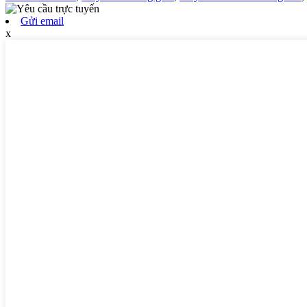
Gửi email
x