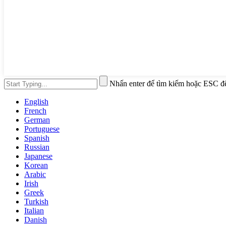
Nhấn enter để tìm kiếm hoặc ESC đ
English
French
German
Portuguese
Spanish
Russian
Japanese
Korean
Arabic
Irish
Greek
Turkish
Italian
Danish