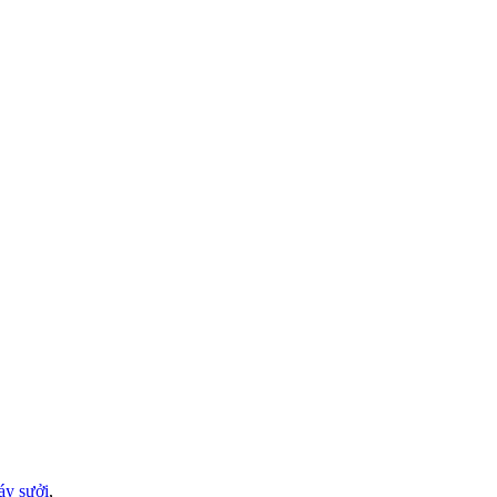
y sưởi
,