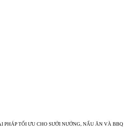
I PHÁP TỐI ƯU CHO SƯỞI NƯỚNG, NẤU ĂN VÀ BBQ