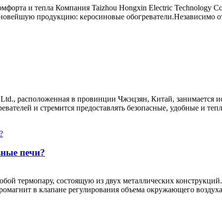
мфорта и тепла Компания Taizhou Hongxin Electric Technology Co
 новейшую продукцию: керосиновые обогреватели.Независимо от 
., Ltd., расположенная в провинции Чжэцзян, Китай, занимается 
ателей и стремится предоставлять безопасные, удобные и теплы
ьные печи?
собой термопару, состоящую из двух металлических конструкций.П
тромагнит в клапане регулирования объема окружающего воздуха