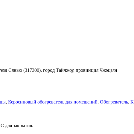
езд Сянью (317300), город Тайчжоу, провинция Чжэцзян
ицы
,
Керосиновый обогреватель для помещений
,
Обогреватель
,
К
C для закрытия.