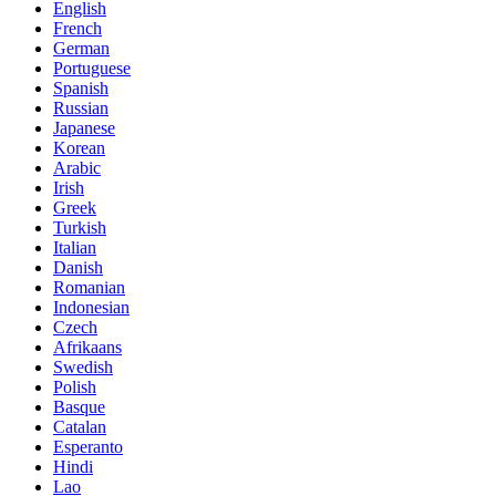
English
French
German
Portuguese
Spanish
Russian
Japanese
Korean
Arabic
Irish
Greek
Turkish
Italian
Danish
Romanian
Indonesian
Czech
Afrikaans
Swedish
Polish
Basque
Catalan
Esperanto
Hindi
Lao