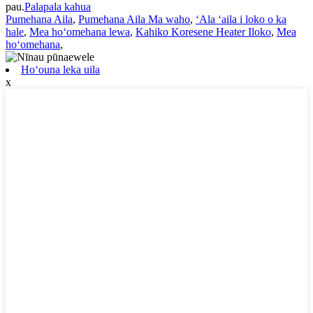
pau.
Palapala kahua
Pumehana Aila
,
Pumehana Aila Ma waho
,
ʻAla ʻaila i loko o ka
hale
,
Mea hoʻomehana lewa
,
Kahiko Koresene Heater Iloko
,
Mea
hoʻomehana
,
Hoʻouna leka uila
x