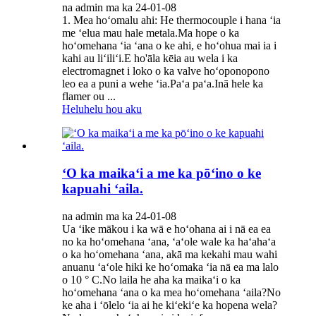
na admin ma ka 24-01-08
1. Mea hoʻomalu ahi: He thermocouple i hana ʻia
me ʻelua mau hale metala.Ma hope o ka
hoʻomehana ʻia ʻana o ke ahi, e hoʻohua mai ia i
kahi au liʻiliʻi.E ho'āla kēia au wela i ka
electromagnet i loko o ka valve hoʻoponopono
leo ea a puni a wehe ʻia.Paʻa paʻa.Inā hele ka
flamer ou ...
Heluhelu hou aku
ʻO ka maikaʻi a me ka pōʻino o ke
kapuahi ʻaila.
na admin ma ka 24-01-08
Ua ʻike mākou i ka wā e hoʻohana ai i nā ea ea
no ka hoʻomehana ʻana, ʻaʻole wale ka haʻahaʻa
o ka hoʻomehana ʻana, akā ma kekahi mau wahi
anuanu ʻaʻole hiki ke hoʻomaka ʻia nā ea ma lalo
o 10 ° C.No laila he aha ka maikaʻi o ka
hoʻomehana ʻana o ka mea hoʻomehana ʻaila?No
ke aha i ʻōlelo ʻia ai he kiʻekiʻe ka hopena wela?