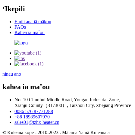
ʻIkepili
E pili ana iā mākou
FAQs
Kāhea iā mā˚ou
ninau ano
kāhea iā mā˚ou
No. 10 Chunhui Middle Road, Yongan Industrial Zone,
Xianju County（317300）, Taizhou City, Zhejiang Province
0086 576 87771288
+86 18989607970
sales01@tzhx-heater.cn
© Kuleana kope - 2010-2023 : Mālama ʻia nā Kuleana a