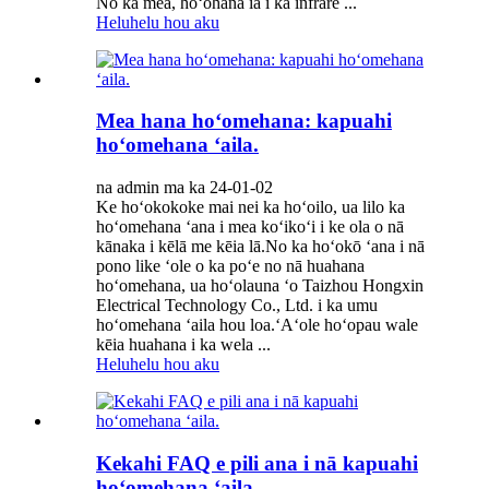
No ka mea, hoʻohana ia i ka infrare ...
Heluhelu hou aku
Mea hana hoʻomehana: kapuahi
hoʻomehana ʻaila.
na admin ma ka 24-01-02
Ke hoʻokokoke mai nei ka hoʻoilo, ua lilo ka
hoʻomehana ʻana i mea koʻikoʻi i ke ola o nā
kānaka i kēlā me kēia lā.No ka hoʻokō ʻana i nā
pono like ʻole o ka poʻe no nā huahana
hoʻomehana, ua hoʻolauna ʻo Taizhou Hongxin
Electrical Technology Co., Ltd. i ka umu
hoʻomehana ʻaila hou loa.ʻAʻole hoʻopau wale
kēia huahana i ka wela ...
Heluhelu hou aku
Kekahi FAQ e pili ana i nā kapuahi
hoʻomehana ʻaila.