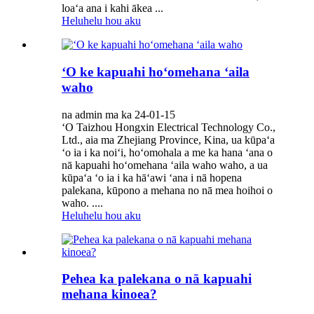
loaʻa ana i kahi ākea ...
Heluhelu hou aku
ʻO ke kapuahi hoʻomehana ʻaila
waho
na admin ma ka 24-01-15
ʻO Taizhou Hongxin Electrical Technology Co.,
Ltd., aia ma Zhejiang Province, Kina, ua kūpaʻa
ʻo ia i ka noiʻi, hoʻomohala a me ka hana ʻana o
nā kapuahi hoʻomehana ʻaila waho waho, a ua
kūpaʻa ʻo ia i ka hāʻawi ʻana i nā hopena
palekana, kūpono a mehana no nā mea hoihoi o
waho. ....
Heluhelu hou aku
Pehea ka palekana o nā kapuahi
mehana kinoea?