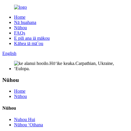
Home
Nā huahana
Nūhou
FAQs
E pili ana iā mākou
Kāhea iā mā˚ou
English
Nūhou
Home
Nūhou
Nūhou
Nuhou Hui
Nūhou ʻOihana