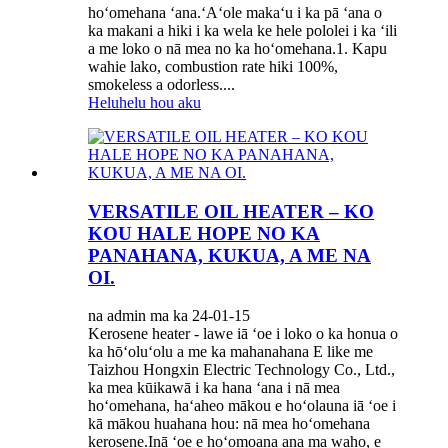
hoʻomehana ʻana.ʻAʻole makaʻu i ka pā ʻana o
ka makani a hiki i ka wela ke hele pololei i ka ʻili
a me loko o nā mea no ka hoʻomehana.1. Kapu
wahie lako, combustion rate hiki 100%,
smokeless a odorless....
Heluhelu hou aku
VERSATILE OIL HEATER – KO
KOU HALE HOPE NO KA
PANAHANA, KUKUA, A ME NA
OI.
na admin ma ka 24-01-15
Kerosene heater - lawe iā ʻoe i loko o ka honua o
ka hōʻoluʻolu a me ka mahanahana E like me
Taizhou Hongxin Electric Technology Co., Ltd.,
ka mea kūikawā i ka hana ʻana i nā mea
hoʻomehana, haʻaheo mākou e hoʻolauna iā ʻoe i
kā mākou huahana hou: nā mea hoʻomehana
kerosene.Inā ʻoe e hoʻomoana ana ma waho, e