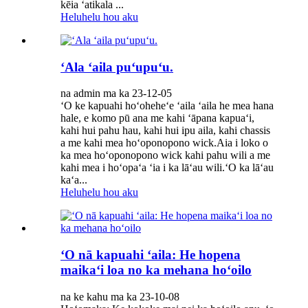
kēia ʻatikala ...
Heluhelu hou aku
ʻAla ʻaila puʻupuʻu.
na admin ma ka 23-12-05
ʻO ke kapuahi hoʻoheheʻe ʻaila ʻaila he mea hana
hale, e komo pū ana me kahi ʻāpana kapuaʻi,
kahi hui pahu hau, kahi hui ipu aila, kahi chassis
a me kahi mea hoʻoponopono wick.Aia i loko o
ka mea hoʻoponopono wick kahi pahu wili a me
kahi mea i hoʻopaʻa ʻia i ka lāʻau wili.ʻO ka lāʻau
kaʻa...
Heluhelu hou aku
ʻO nā kapuahi ʻaila: He hopena
maikaʻi loa no ka mehana hoʻoilo
na ke kahu ma ka 23-10-08