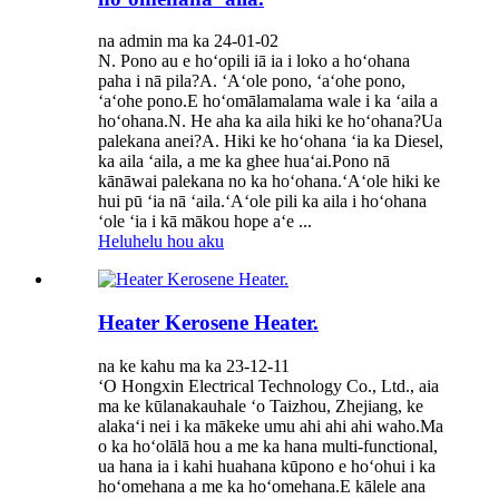
na admin ma ka 24-01-02
N. Pono au e hoʻopili iā ia i loko a hoʻohana
paha i nā pila?A. ʻAʻole pono, ʻaʻohe pono,
ʻaʻohe pono.E hoʻomālamalama wale i ka ʻaila a
hoʻohana.N. He aha ka aila hiki ke hoʻohana?Ua
palekana anei?A. Hiki ke hoʻohana ʻia ka Diesel,
ka aila ʻaila, a me ka ghee huaʻai.Pono nā
kānāwai palekana no ka hoʻohana.ʻAʻole hiki ke
hui pū ʻia nā ʻaila.ʻAʻole pili ka aila i hoʻohana
ʻole ʻia i kā mākou hope aʻe ...
Heluhelu hou aku
Heater Kerosene Heater.
na ke kahu ma ka 23-12-11
ʻO Hongxin Electrical Technology Co., Ltd., aia
ma ke kūlanakauhale ʻo Taizhou, Zhejiang, ke
alakaʻi nei i ka mākeke umu ahi ahi ahi waho.Ma
o ka hoʻolālā hou a me ka hana multi-functional,
ua hana ia i kahi huahana kūpono e hoʻohui i ka
hoʻomehana a me ka hoʻomehana.E kālele ana