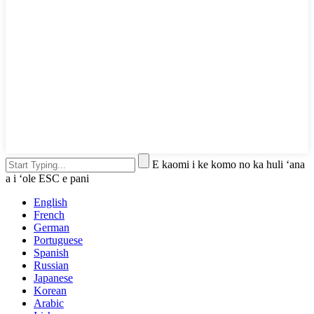
E kaomi i ke komo no ka huli ʻana
a i ʻole ESC e pani
English
French
German
Portuguese
Spanish
Russian
Japanese
Korean
Arabic