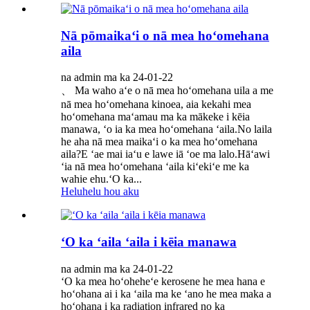
Nā pōmaikaʻi o nā mea hoʻomehana
aila
na admin ma ka 24-01-22
、 Ma waho aʻe o nā mea hoʻomehana uila a me
nā mea hoʻomehana kinoea, aia kekahi mea
hoʻomehana maʻamau ma ka mākeke i kēia
manawa, ʻo ia ka mea hoʻomehana ʻaila.No laila
he aha nā mea maikaʻi o ka mea hoʻomehana
aila?E ʻae mai iaʻu e lawe iā ʻoe ma lalo.Hāʻawi
ʻia nā mea hoʻomehana ʻaila kiʻekiʻe me ka
wahie ehu.ʻO ka...
Heluhelu hou aku
ʻO ka ʻaila ʻaila i kēia manawa
na admin ma ka 24-01-22
ʻO ka mea hoʻoheheʻe kerosene he mea hana e
hoʻohana ai i ka ʻaila ma ke ʻano he mea maka a
hoʻohana i ka radiation infrared no ka