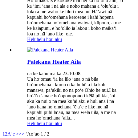
Hoʻomaka: Ke kokoke mai nei ka hoʻoilo anu, ʻo
ka ʻimi ʻana i nā ala e noho mahana a ʻoluʻolu i
loko a me waho ke lilo i mea nui.Hāʻawi nā
kapuahi hoʻomehana kerosene i kahi hopena
hoʻomehana hoʻomehana waiwai, kūpono, a me
ke kaiapuni, e hoʻolilo iā lākou i koho maikaʻi
loa no nā ʻano like ʻole.
Heluhelu hou aku
Palekana Heater Aila
na ke kahu ma ka 23-10-08
Ua hoʻomau ʻia ka lilo ʻana o nā bila
hoʻomehana i kumu o ka huhū a i kekahi
manawa, paʻakikī no nā poʻe Ohio he nui.I ka
hoʻāʻo ʻana e hoʻoponopono i kēlā pilikia, ʻoi
aku ka nui o nā mea kūʻai aku e huli ana i nā
ʻano hana hoʻomehana ʻē aʻe e like me nā
kapuahi puhi lāʻau, nā mea wela uila, a me nā
mea hoʻomehana ʻaila....
Heluhelu hou aku
1
2
Aʻe >
>>
ʻAoʻao 1 / 2