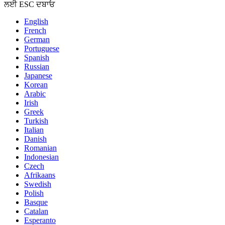
ਲਈ ESC ਦਬਾਓ
English
French
German
Portuguese
Spanish
Russian
Japanese
Korean
Arabic
Irish
Greek
Turkish
Italian
Danish
Romanian
Indonesian
Czech
Afrikaans
Swedish
Polish
Basque
Catalan
Esperanto