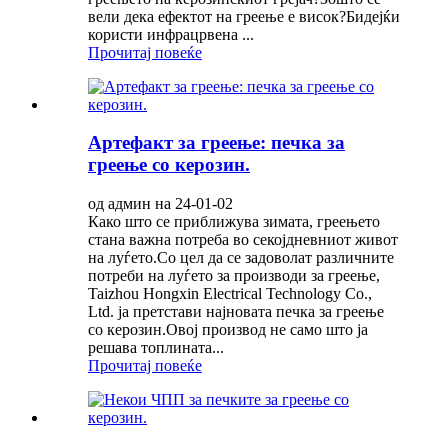
вели дека ефектот на греење е висок?Бидејќи
користи инфрацрвена ...
Прочитај повеќе
Артефакт за греење: печка за
греење со керозин.
од админ на 24-01-02
Како што се приближува зимата, греењето
стана важна потреба во секојдневниот живот
на луѓето.Со цел да се задоволат различните
потреби на луѓето за производи за греење,
Taizhou Hongxin Electrical Technology Co.,
Ltd. ја претстави најновата печка за греење
со керозин.Овој производ не само што ја
решава топлината...
Прочитај повеќе