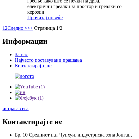
греење како што се печки на дрва,
електрични греалки за простор и греалки со
керозин.
Прочитај повеќе
1
2
Следно >
>>
Страница 1/2
Информации
За нас
Најчесто поставувани прашања
Контактирајте не
истрага сега
Контактирајте не
Бр. 10 Средниот пат Чунхуи, индустриска зона Јонган,