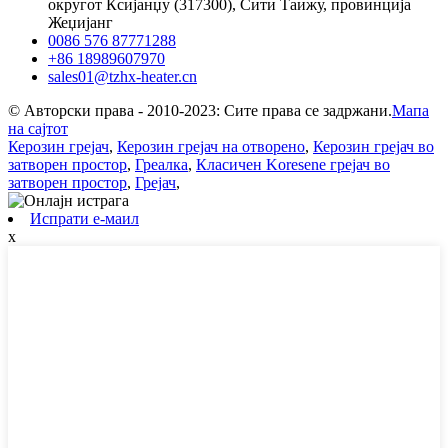
округот Ксијанџу (317300), Сити Таижу, провинција
Жеџијанг
0086 576 87771288
+86 18989607970
sales01@tzhx-heater.cn
© Авторски права - 2010-2023: Сите права се задржани.
Мапа
на сајтот
Керозин грејач
,
Керозин грејач на отворено
,
Керозин грејач во
затворен простор
,
Греалка
,
Класичен Koresene грејач во
затворен простор
,
Грејач
,
Испрати е-маил
x