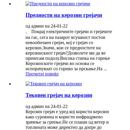
Предности на керозин грејачи
од админ на 24-01-22
、 Покрај електричните грејачи и грејачите
на гас, сега на пазарот всушност постои
невообичаен грејач, кој е грејач со
керозин.Значи, кои се предностите на
керозинскиот грејач?Дозволете ми да ве
пренесам подолу.Висока стапка на горење
Керозинските грејачи во основа се
испорачуваат со гориво за прскање.На ...
Прочитај повеќе
Тековен грејач на керозин
од админ на 24-01-22
Керозин грејач е уред кој користи керозин
како суровина и користи инфрацрвено
зрачење за греење.Не се плаши од ветер и
топлината може директно да допре до