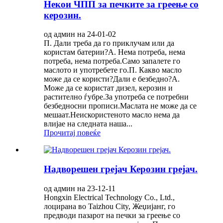
Некои ЧПП за печките за греење со
керозин.
од админ на 24-01-02
П. Дали треба да го приклучам или да
користам батерии?A. Нема потреба, нема
потреба, нема потреба.Само запалете го
маслото и употребете го.П. Какво масло
може да се користи?Дали е безбедно?А.
Може да се користат дизел, керозин и
растително ѓубре.За употреба се потребни
безбедносни прописи.Маслата не може да се
мешаат.Неискористеното масло нема да
влијае на следната наша...
Прочитај повеќе
Надворешен грејач Керозин грејач.
од админ на 23-12-11
Hongxin Electrical Technology Co., Ltd.,
лоцирана во Taizhou City, Жеџијанг, го
предводи пазарот на печки за греење со