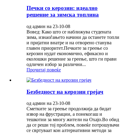
Печки со керозин: идеално
решение за зимска топлина
од админ на 23-10-08
Вовед: Како што се наближува студената
зима, изнаоѓањето начини да останете топли
и пријатни внатре и на отворено станува
главен приоритет.Печките за греење со
керозин нудат економично, ефикасно и
еколошки решение за греење, што ги прави
одличен избор за различни...
Прочитај повеќе
Безбедност на керозин грејач
од админ на 23-10-08
Сметките за греење продолжија да бидат
извор на фрустрации, а понекогаш и
тешкотии за многу жители на Охајо.Во обид
да се реши тој проблем, повеќе потрошувачи
се свртуваат кон алтернативни методи за