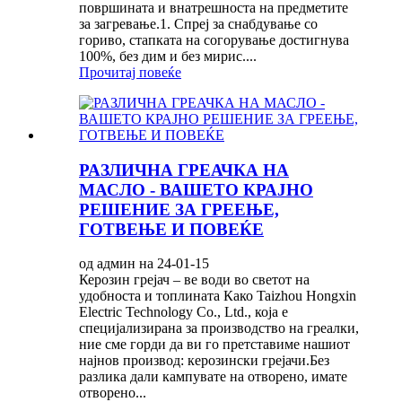
површината и внатрешноста на предметите
за загревање.1. Спреј за снабдување со
гориво, стапката на согорување достигнува
100%, без дим и без мирис....
Прочитај повеќе
РАЗЛИЧНА ГРЕАЧКА НА
МАСЛО - ВАШЕТО КРАЈНО
РЕШЕНИЕ ЗА ГРЕЕЊЕ,
ГОТВЕЊЕ И ПОВЕЌЕ
од админ на 24-01-15
Керозин грејач – ве води во светот на
удобноста и топлината Како Taizhou Hongxin
Electric Technology Co., Ltd., која е
специјализирана за производство на греалки,
ние сме горди да ви го претставиме нашиот
најнов производ: керозински грејачи.Без
разлика дали кампувате на отворено, имате
отворено...