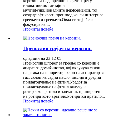
керозин за надворешни грејачи.Преку
иновативниот дизајн и
мултифункционалните перформанси, тој
создаде ефикасен производ кој ги интегрира
греењето и греењето.Оваа статија ќе се
фокусира на ...
Прочитај повеќе
Пренослив грејач на керозин.
од админ на 23-12-05
Пренослив шпорет за греење со керозин е
апарат за домаќинство, кој вклучува склоп
на рамка на шпоретот, склоп на аспиратор за
гас, склоп на сад за масло, шасија и уред за
прилагодување на фитил.Уредот за
прилагодување на фитил вклучува
ротирачко вратило и запчаник прицврстен
на ротирачкото вратило.Ротирачки вратило...
Прочитај повеќе