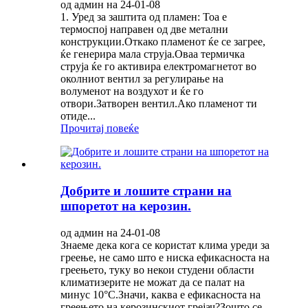
од админ на 24-01-08
1. Уред за заштита од пламен: Тоа е
термоспој направен од две метални
конструкции.Откако пламенот ќе се загрее,
ќе генерира мала струја.Оваа термичка
струја ќе го активира електромагнетот во
околниот вентил за регулирање на
волуменот на воздухот и ќе го
отвори.Затворен вентил.Ако пламенот ти
отиде...
Прочитај повеќе
Добрите и лошите страни на
шпоретот на керозин.
од админ на 24-01-08
Знаеме дека кога се користат клима уреди за
греење, не само што е ниска ефикасноста на
греењето, туку во некои студени области
климатизерите не можат да се палат на
минус 10°C.Значи, каква е ефикасноста на
греењето на керозинскиот грејач?Зошто се