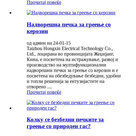
Прочитај повеќе
Надворешна печка за греење со
керозин
од админ на 24-01-15
Taizhou Hongxin Electrical Technology Co.,
Ltd., лоцирана во провинцијата Жеџијанг,
Кина, е посветена на истражување, развој и
производство на мултифункционални
надворешни печки за греење со керозин и е
посветена на обезбедување безбедни, удобни
и топли решенија за ентузијастите на
отворено ....
Прочитај повеќе
Колку се безбедни печките за
греење со природен гас?