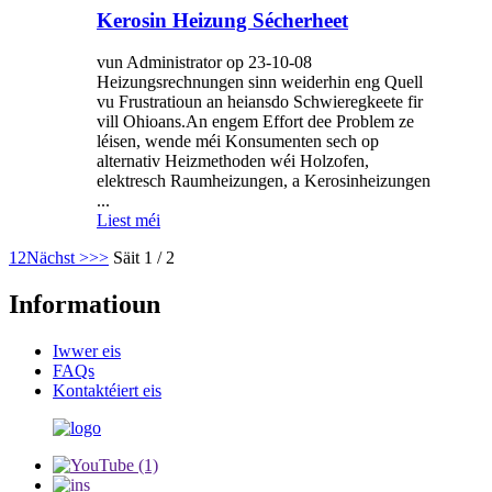
Kerosin Heizung Sécherheet
vun Administrator op 23-10-08
Heizungsrechnungen sinn weiderhin eng Quell
vu Frustratioun an heiansdo Schwieregkeete fir
vill Ohioans.An engem Effort dee Problem ze
léisen, wende méi Konsumenten sech op
alternativ Heizmethoden wéi Holzofen,
elektresch Raumheizungen, a Kerosinheizungen
...
Liest méi
1
2
Nächst >
>>
Säit 1 / 2
Informatioun
Iwwer eis
FAQs
Kontaktéiert eis