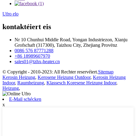
Ufro elo
kontaktéiert eis
Nr 10 Chunhui Middle Road, Yongan Industriezon, Xianju
Grofschaft (317300), Taizhou City, Zhejiang Provënz
0086 576 87771288
+86 18989607970
sales01@tzhx-heater.cn
© Copyright - 2010-2023: All Rechter reservéiert.
Sitemap
Kerosin Heizung
,
Kerosene Heizung Outdoor
,
Kerosin Heizung
Indoor
,
Raumheizung
,
Klassesch Koresene Heizung Indoor
,
Heizung
,
E-Mail schécken
x