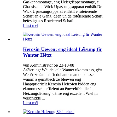
Gaskappmontage, eng Uelegdëppemontage, e
Chassis an e Wick Upassungsapparat enthält.De
Wick Upassungsapparat enthält e rotéierende
Schaft an e Gang, deen un de rotéierende Schaft
befestigt ass.Rotéierend Schaft ...
Liest méi
Kerosin Uewen: eng ideal Léisung fir
Wanter Hëtzt
vun Administrator op 23-10-08
Aféierung: Wéi de kale Wanter ukomm ass, gëtt
Weeër ze fannen fir dobannen an dobaussen
waarm a gemittlech ze bleiwen eng
Haaptprioritéit.Kerosin Heizofen bidden eng
ekonomesch, effizient an ëmweltfrëndlech
Heizungsléisung, déi se eng exzellent Wiel fir
verschidde ...
Liest méi