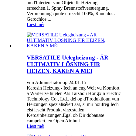
an d'Interieur vun Objete fir Heizung
erreechen.1. Spray Brennstoffversuergung,
Verbrennungsquote erreecht 100%, Rauchlos a
Gerochlos....
Liest méi
VERSATILE Uelegheizung - ÄR
ULTIMATIV LÖSNING FIR
HEIZEN, KAKEN A MÉI
vun Administrator op 24-01-15
Kerosin Heizung - Iech an eng Welt vu Komfort
a Wärter ze huelen Als Taizhou Hongxin Electric
Technology Co., Ltd., déi op d'Produktioun vun
Heizungen spezialiséiert ass, si mir houfreg Iech
eist lescht Produkt virzestellen:
Kerosinheizungen.Egal ob Dir dobausse
campéiert, en Open Air hutt ...
Liest méi