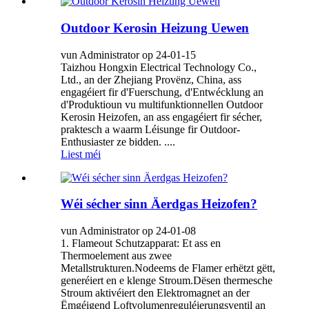
Outdoor Kerosin Heizung Uewen
vun Administrator op 24-01-15
Taizhou Hongxin Electrical Technology Co.,
Ltd., an der Zhejiang Provënz, China, ass
engagéiert fir d'Fuerschung, d'Entwécklung an
d'Produktioun vu multifunktionnellen Outdoor
Kerosin Heizofen, an ass engagéiert fir sécher,
praktesch a waarm Léisunge fir Outdoor-
Enthusiaster ze bidden. ....
Liest méi
Wéi sécher sinn Äerdgas Heizofen?
vun Administrator op 24-01-08
1. Flameout Schutzapparat: Et ass en
Thermoelement aus zwee
Metallstrukturen.Nodeems de Flamer erhëtzt gëtt,
generéiert en e klenge Stroum.Dësen thermesche
Stroum aktivéiert den Elektromagnet an der
Ëmgéigend Loftvolumenreguléierungsventil an