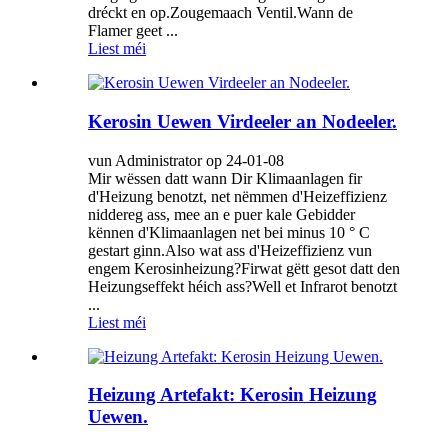
dréckt en op.Zougemaach Ventil.Wann de
Flamer geet ...
Liest méi
Kerosin Uewen Virdeeler an Nodeeler.
vun Administrator op 24-01-08
Mir wëssen datt wann Dir Klimaanlagen fir
d'Heizung benotzt, net nëmmen d'Heizeffizienz
niddereg ass, mee an e puer kale Gebidder
kënnen d'Klimaanlagen net bei minus 10 ° C
gestart ginn.Also wat ass d'Heizeffizienz vun
engem Kerosinheizung?Firwat gëtt gesot datt den
Heizungseffekt héich ass?Well et Infrarot benotzt
...
Liest méi
Heizung Artefakt: Kerosin Heizung
Uewen.