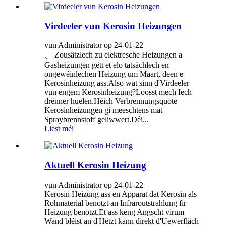
Virdeeler vun Kerosin Heizungen
vun Administrator op 24-01-22
、 Zousätzlech zu elektresche Heizungen a
Gasheizungen gëtt et elo tatsächlech en
ongewéinlechen Heizung um Maart, deen e
Kerosinheizung ass.Also wat sinn d'Virdeeler
vun engem Kerosinheizung?Loosst mech Iech
drënner huelen.Héich Verbrennungsquote
Kerosinheizungen gi meeschtens mat
Spraybrennstoff geliwwert.Déi...
Liest méi
Aktuell Kerosin Heizung
vun Administrator op 24-01-22
Kerosin Heizung ass en Apparat dat Kerosin als
Rohmaterial benotzt an Infraroutstrahlung fir
Heizung benotzt.Et ass keng Angscht virum
Wand bléist an d'Hëtzt kann direkt d'Uewerfläch