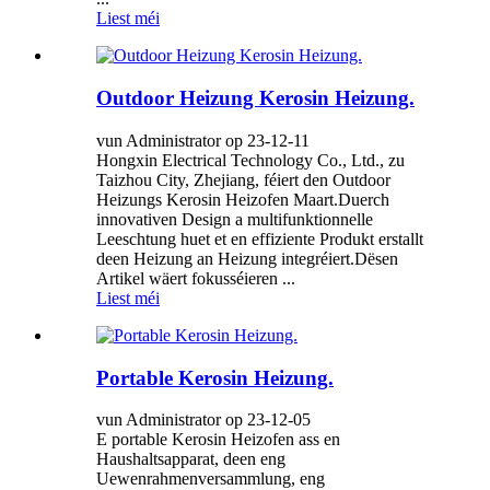
Liest méi
Outdoor Heizung Kerosin Heizung.
vun Administrator op 23-12-11
Hongxin Electrical Technology Co., Ltd., zu
Taizhou City, Zhejiang, féiert den Outdoor
Heizungs Kerosin Heizofen Maart.Duerch
innovativen Design a multifunktionnelle
Leeschtung huet et en effiziente Produkt erstallt
deen Heizung an Heizung integréiert.Dësen
Artikel wäert fokusséieren ...
Liest méi
Portable Kerosin Heizung.
vun Administrator op 23-12-05
E portable Kerosin Heizofen ass en
Haushaltsapparat, deen eng
Uewenrahmenversammlung, eng