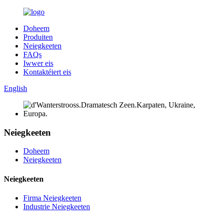
Doheem
Produiten
Neiegkeeten
FAQs
Iwwer eis
Kontaktéiert eis
English
Neiegkeeten
Doheem
Neiegkeeten
Neiegkeeten
Firma Neiegkeeten
Industrie Neiegkeeten