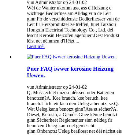
vun Administrator op 24-01-02
Wéi de Wanter ukomm ass, ass d'Heizung e
wichtege Bedierfnes am Alldag vun de Leit
ginn.Fir de verschiddenste Bedierfnesser vun de
Leit fir Heizprodukter ze treffen, huet Taizhou
Hongxin Electrical Technology Co., Ltd. déi
lescht Kerosin Heizofen agefouert.Dëst Produkt
léist net nëmmen d'Hëtzt ...
Liest méi
Puer FAQ iwwer kerosine Heizung
Uewen.
vun Administrator op 24-01-02
Q. Muss ech et unzeschléissen oder Batterien
benotzen?A. Kee brauch, kee brauch, kee
brauch.Liicht einfach den Ueleg a benotzt se.Q.
Wat Ueleg kann benotzt ginn?Ass et sécher?A.
Diesel, Kerosin, a Geméis Ghee kënne benotzt
ginn.Sécherheet Reglementer sinn néideg fir
benotzen.Ueleg kann net gemëscht
ginn.Onbenotzt Ueleg beaflosst net déi nächst eis
...