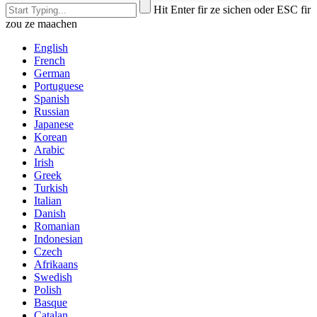
Hit Enter fir ze sichen oder ESC fir
zou ze maachen
English
French
German
Portuguese
Spanish
Russian
Japanese
Korean
Arabic
Irish
Greek
Turkish
Italian
Danish
Romanian
Indonesian
Czech
Afrikaans
Swedish
Polish
Basque
Catalan