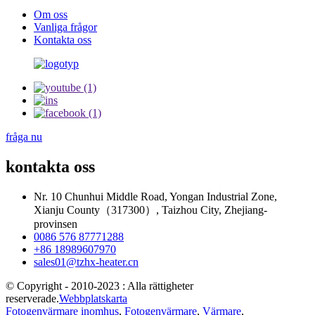
Om oss
Vanliga frågor
Kontakta oss
fråga nu
kontakta oss
Nr. 10 Chunhui Middle Road, Yongan Industrial Zone,
Xianju County（317300）, Taizhou City, Zhejiang-
provinsen
0086 576 87771288
+86 18989607970
sales01@tzhx-heater.cn
© Copyright - 2010-2023 : Alla rättigheter
reserverade.
Webbplatskarta
Fotogenvärmare inomhus
,
Fotogenvärmare
,
Värmare
,