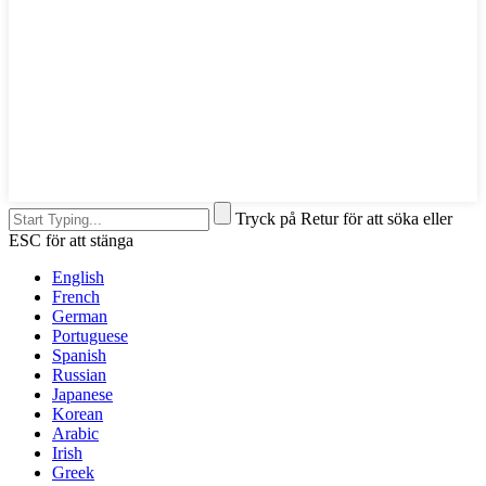
Tryck på Retur för att söka eller
ESC för att stänga
English
French
German
Portuguese
Spanish
Russian
Japanese
Korean
Arabic
Irish
Greek