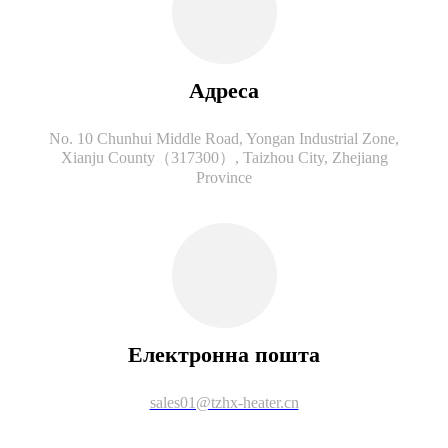
Адреса
No. 10 Chunhui Middle Road, Yongan Industrial Zone,
Xianju County（317300）, Taizhou City, Zhejiang
Province
Електронна пошта
sales01@tzhx-heater.cn