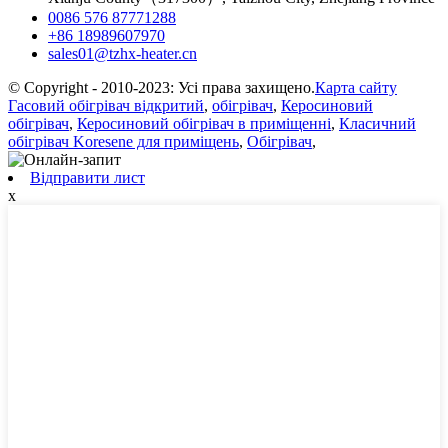
0086 576 87771288
+86 18989607970
sales01@tzhx-heater.cn
© Copyright - 2010-2023: Усі права захищено.
Карта сайту
Гасовий обігрівач відкритий
,
обігрівач
,
Керосиновий
обігрівач
,
Керосиновий обігрівач в приміщенні
,
Класичний
обігрівач Koresene для приміщень
,
Обігрівач
,
Відправити лист
x