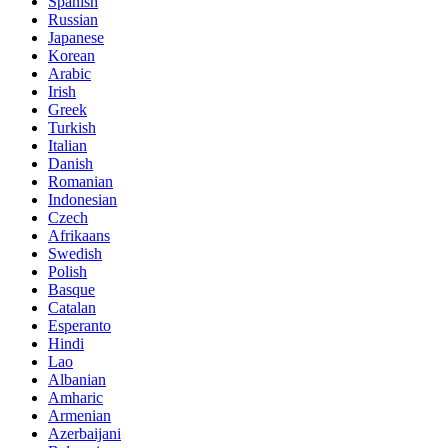
Spanish
Russian
Japanese
Korean
Arabic
Irish
Greek
Turkish
Italian
Danish
Romanian
Indonesian
Czech
Afrikaans
Swedish
Polish
Basque
Catalan
Esperanto
Hindi
Lao
Albanian
Amharic
Armenian
Azerbaijani