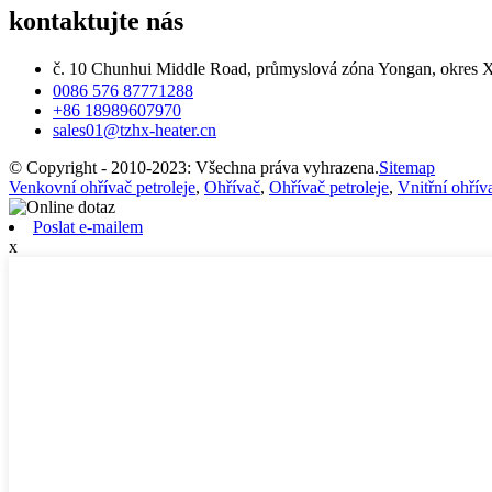
kontaktujte nás
č. 10 Chunhui Middle Road, průmyslová zóna Yongan, okres 
0086 576 87771288
+86 18989607970
sales01@tzhx-heater.cn
© Copyright - 2010-2023: Všechna práva vyhrazena.
Sitemap
Venkovní ohřívač petroleje
,
Ohřívač
,
Ohřívač petroleje
,
Vnitřní ohřív
Poslat e-mailem
x