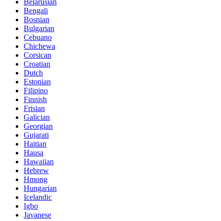
Belarusian
Bengali
Bosnian
Bulgarian
Cebuano
Chichewa
Corsican
Croatian
Dutch
Estonian
Filipino
Finnish
Frisian
Galician
Georgian
Gujarati
Haitian
Hausa
Hawaiian
Hebrew
Hmong
Hungarian
Icelandic
Igbo
Javanese