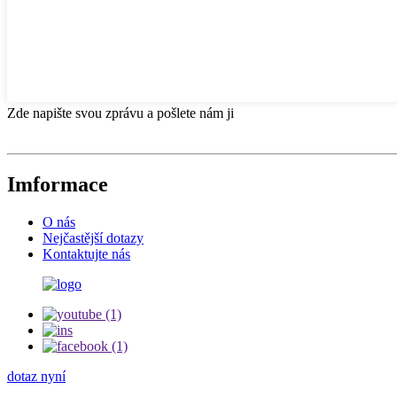
Zde napište svou zprávu a pošlete nám ji
Imformace
O nás
Nejčastější dotazy
Kontaktujte nás
dotaz nyní