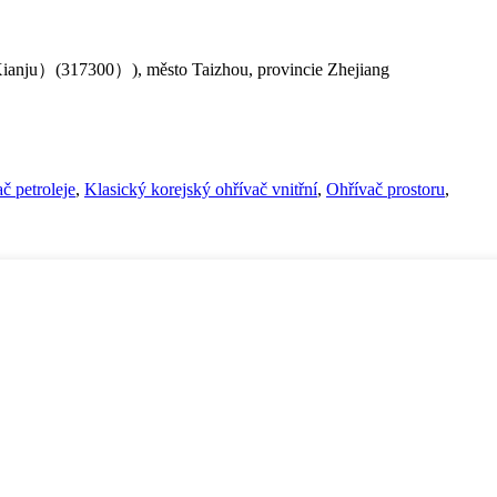
Xianju）(317300）), město Taizhou, provincie Zhejiang
ač petroleje
,
Klasický korejský ohřívač vnitřní
,
Ohřívač prostoru
,