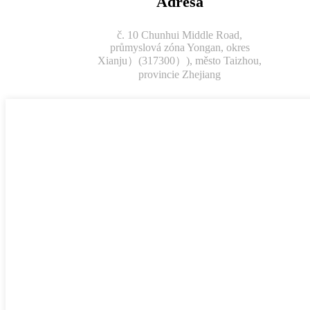
Adresa
č. 10 Chunhui Middle Road,
průmyslová zóna Yongan, okres
Xianju）(317300）), město Taizhou,
provincie Zhejiang