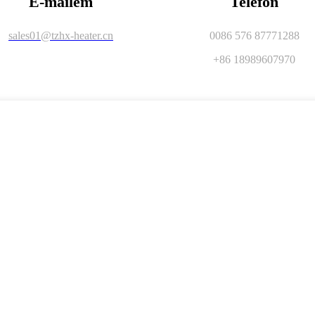
E-mailem
Telefon
sales01@tzhx-heater.cn
0086 576 87771288
+86 18989607970