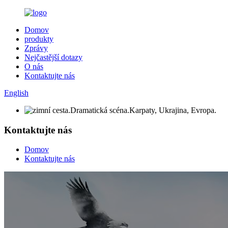
Domov
produkty
Zprávy
Nejčastější dotazy
O nás
Kontaktujte nás
English
Kontaktujte nás
Domov
Kontaktujte nás