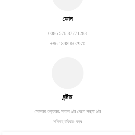
ফোন
0086 576 87771288
+86 18989607970
ঘন্টার
সোমবার-শুক্রবার: সকাল ৯টা থেকে সন্ধ্যা ৬টা
শনিবার,
রবিবার: বন্ধ