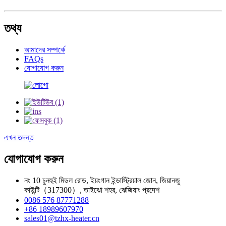
তথ্য
আমাদের সম্পর্কে
FAQs
যোগাযোগ করুন
এখন তদন্ত
যোগাযোগ করুন
নং 10 চুনহুই মিডল রোড, ইয়ংগান ইন্ডাস্ট্রিয়াল জোন, জিয়ানজু
কাউন্টি（317300）, তাইঝো শহর, ঝেজিয়াং প্রদেশ
0086 576 87771288
+86 18989607970
sales01@tzhx-heater.cn