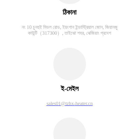
ঠিকানা
নং 10 চুনহুই মিডল রোড, ইয়ংগান ইন্ডাস্ট্রিয়াল জোন, জিয়ানজু
কাউন্টি（317300）, তাইঝো শহর, ঝেজিয়াং প্রদেশ
ই-মেইল
sales01@tzhx-heater.cn